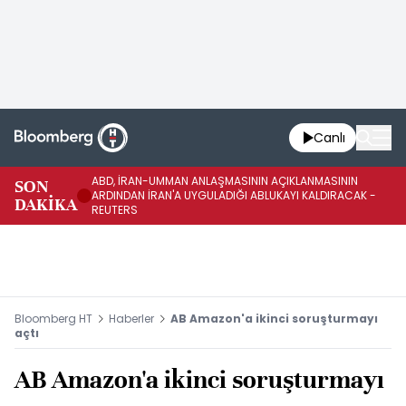
Canlı
ABD, İRAN-UMMAN ANLAŞMASININ AÇIKLANMASININ
AB
SON
ARDINDAN İRAN'A UYGULADIĞI ABLUKAYI KALDIRACAK -
GE
DAKİKA
REUTERS
UY
Bloomberg HT
Haberler
AB Amazon'a ikinci soruşturmayı
açtı
AB Amazon'a ikinci soruşturmayı