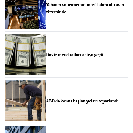
Yabancı yatırımcının tahvil alımı altı ayın
zirvesinde
Döviz mevduatları artışa geçti
ABD'de konut başlangıçları toparlandı