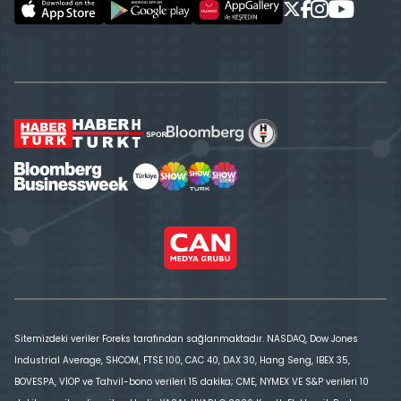
Sitemizdeki veriler Foreks tarafından sağlanmaktadır. NASDAQ, Dow Jones
Industrial Average, SHCOM, FTSE 100, CAC 40, DAX 30, Hang Seng, IBEX 35,
BOVESPA, VİOP ve Tahvil-bono verileri 15 dakika; CME, NYMEX VE S&P verileri 10