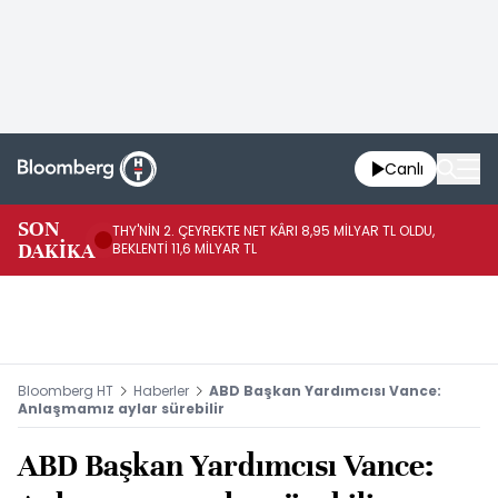
Canlı
SON
THY'NİN 2. ÇEYREKTE NET KÂRI 8,95 MİLYAR TL OLDU,
Hİ
DAKİKA
BEKLENTİ 11,6 MİLYAR TL
DO
Bloomberg HT
Haberler
ABD Başkan Yardımcısı Vance:
Anlaşmamız aylar sürebilir
ABD Başkan Yardımcısı Vance: