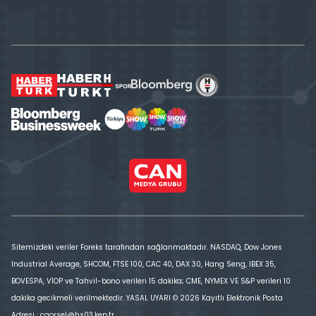
Sitemizdeki veriler Foreks tarafından sağlanmaktadır. NASDAQ, Dow Jones
Industrial Average, SHCOM, FTSE 100, CAC 40, DAX 30, Hang Seng, IBEX 35,
BOVESPA, VİOP ve Tahvil-bono verileri 15 dakika; CME, NYMEX VE S&P verileri 10
dakika gecikmeli verilmektedir. YASAL UYARI © 2026 Kayıtlı Elektronik Posta
Adresi : cgorsel@hs03.kep.tr