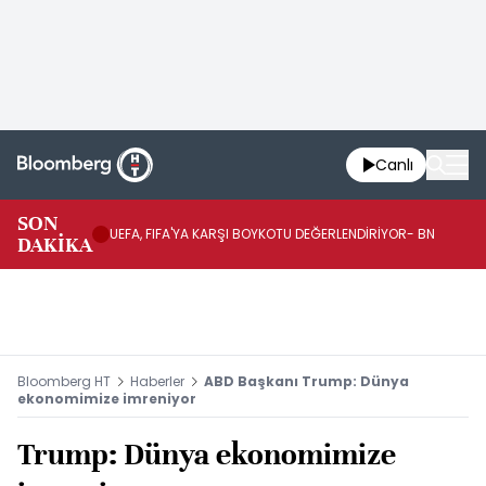
Canlı
SON
AB
UEFA, FIFA'YA KARŞI BOYKOTU DEĞERLENDİRİYOR- BN
DAKİKA
EN
Bloomberg HT
Haberler
ABD Başkanı Trump: Dünya
ekonomimize imreniyor
Trump: Dünya ekonomimize