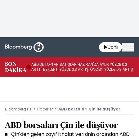
Canlı
SON
ABD'DE TOPTAN SATIŞLAR HAZİRAN'DA AYLIK YÜZDE 0,2
AP
DAKİKA
ARTTI, BEKLENTİ YÜZDE 0,3 ARTIŞ, ÖNCEKİ YÜZDE 0,3 ARTIŞ
KA
Bloomberg HT
Haberler
ABD borsaları Çin ile düşüyor
ABD borsaları Çin ile düşüyor
Çin'den gelen zayıf ithalat verisinin ardından ABD