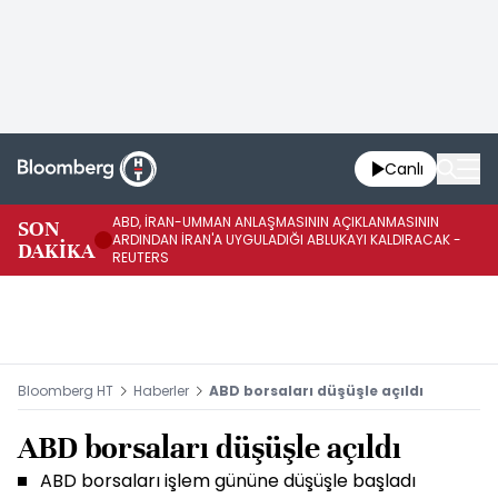
Canlı
ABD, İRAN-UMMAN ANLAŞMASININ AÇIKLANMASININ
AB
SON
ARDINDAN İRAN'A UYGULADIĞI ABLUKAYI KALDIRACAK -
GE
DAKİKA
REUTERS
UY
Bloomberg HT
Haberler
ABD borsaları düşüşle açıldı
ABD borsaları düşüşle açıldı
ABD borsaları işlem gününe düşüşle başladı