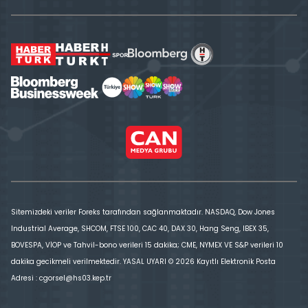
Sitemizdeki veriler Foreks tarafından sağlanmaktadır. NASDAQ, Dow Jones
Industrial Average, SHCOM, FTSE 100, CAC 40, DAX 30, Hang Seng, IBEX 35,
BOVESPA, VİOP ve Tahvil-bono verileri 15 dakika; CME, NYMEX VE S&P verileri 10
dakika gecikmeli verilmektedir. YASAL UYARI © 2026 Kayıtlı Elektronik Posta
Adresi : cgorsel@hs03.kep.tr