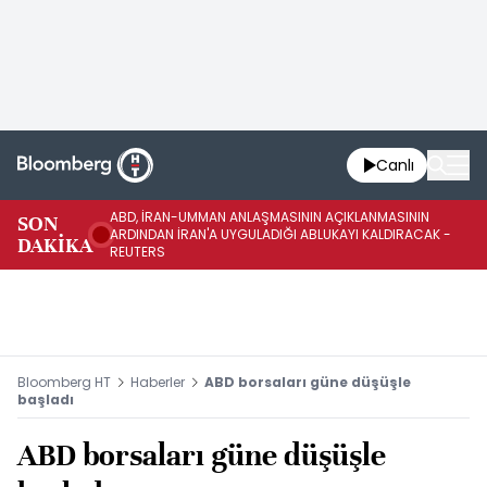
Canlı
ABD, İRAN-UMMAN ANLAŞMASININ AÇIKLANMASININ
AB
SON
ARDINDAN İRAN'A UYGULADIĞI ABLUKAYI KALDIRACAK -
GE
DAKİKA
REUTERS
UY
Bloomberg HT
Haberler
ABD borsaları güne düşüşle
başladı
ABD borsaları güne düşüşle