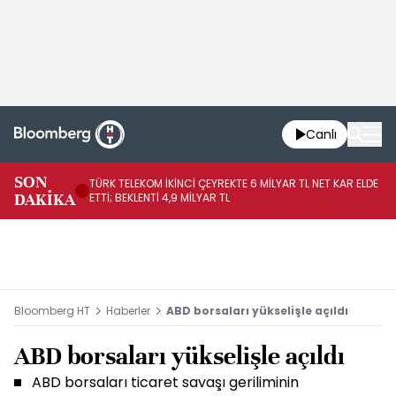
Canlı
SON
TÜRK TELEKOM İKİNCİ ÇEYREKTE 6 MİLYAR TL NET KAR ELDE
AB
DAKİKA
ETTİ; BEKLENTİ 4,9 MİLYAR TL
İR
Bloomberg HT
Haberler
ABD borsaları yükselişle açıldı
ABD borsaları yükselişle açıldı
ABD borsaları ticaret savaşı geriliminin