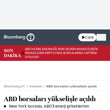
Canlı
ABD HAZİNE BAKANLIĞI, İRAN DEVRİM MUHAFIZLARI'NI
HA
SON
FİNANSE EDEN KRİPTO PARA BORSALARINA YAPTIRIM
PA
DAKİKA
UYGULADI
SA
Bloomberg HT
Haberler
ABD borsaları yükselişle açıldı
ABD borsaları yükselişle açıldı
New York borsası, ABD'li enerji şirketlerinin