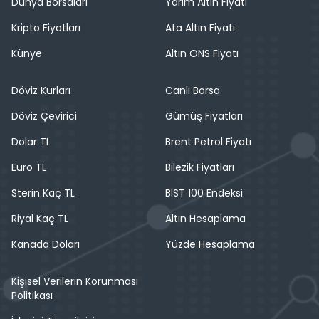
Dünya Borsaları
Yarım Altın Fiyatı
Kripto Fiyatları
Ata Altın Fiyatı
Künye
Altın ONS Fiyatı
Döviz Kurları
Canlı Borsa
Döviz Çevirici
Gümüş Fiyatları
Dolar TL
Brent Petrol Fiyatı
Euro TL
Bilezik Fiyatları
Sterin Kaç TL
BIST 100 Endeksi
Riyal Kaç TL
Altın Hesaplama
Kanada Doları
Yüzde Hesaplama
Kişisel Verilerin Korunması
Politikası