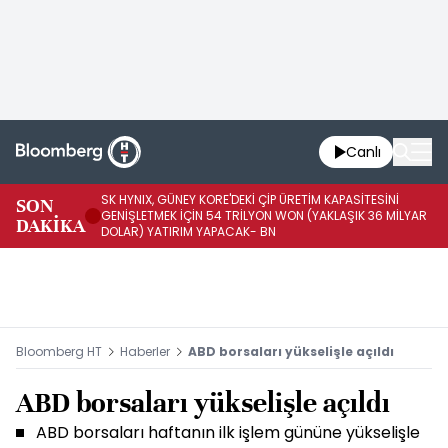
Canlı
SK HYNIX, GÜNEY KORE'DEKİ ÇİP ÜRETİM KAPASİTESİNİ
SON
BO
GENİŞLETMEK İÇİN 54 TRİLYON WON (YAKLAŞIK 36 MİLYAR
DAKİKA
AR
DOLAR) YATIRIM YAPACAK- BN
Bloomberg HT
Haberler
ABD borsaları yükselişle açıldı
ABD borsaları yükselişle açıldı
ABD borsaları haftanın ilk işlem gününe yükselişle