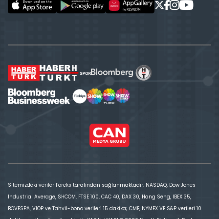
Sitemizdeki veriler Foreks tarafından sağlanmaktadır. NASDAQ, Dow Jones
Industrial Average, SHCOM, FTSE 100, CAC 40, DAX 30, Hang Seng, IBEX 35,
BOVESPA, VİOP ve Tahvil-bono verileri 15 dakika; CME, NYMEX VE S&P verileri 10