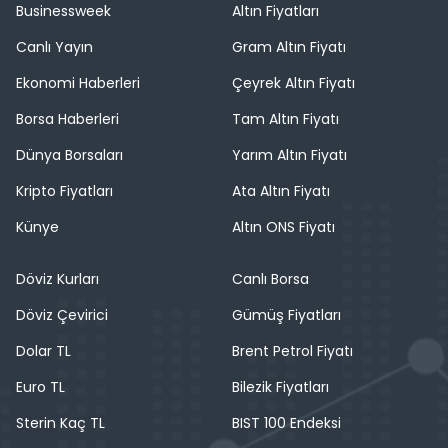
Businessweek
Altın Fiyatları
Canlı Yayın
Gram Altın Fiyatı
Ekonomi Haberleri
Çeyrek Altın Fiyatı
Borsa Haberleri
Tam Altın Fiyatı
Dünya Borsaları
Yarım Altın Fiyatı
Kripto Fiyatları
Ata Altın Fiyatı
Künye
Altın ONS Fiyatı
Döviz Kurları
Canlı Borsa
Döviz Çevirici
Gümüş Fiyatları
Dolar TL
Brent Petrol Fiyatı
Euro TL
Bilezik Fiyatları
Sterin Kaç TL
BIST 100 Endeksi