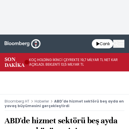
Canlı
SON
KOÇ HOLDİNG İKİNCİ ÇEYREKTE 19,7 MİLYAR TL NET KAR
BO
DAKİKA
AÇIKLADI; BEKLENTİ 13,5 MİLYAR TL
YÜ
Bloomberg HT
Haberler
ABD'de hizmet sektörü beş ayda en
yavaş büyümesini gerçekleştirdi
ABD'de hizmet sektörü beş ayda