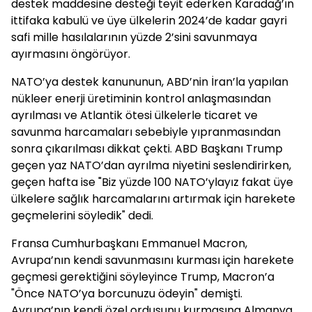
destek maddesine desteği teyit ederken Karadağ’ın
ittifaka kabulü ve üye ülkelerin 2024’de kadar gayri
safi mille hasılalarının yüzde 2’sini savunmaya
ayırmasını öngörüyor.
NATO’ya destek kanununun, ABD’nin İran’la yapılan
nükleer enerji üretiminin kontrol anlaşmasından
ayrılması ve Atlantik ötesi ülkelerle ticaret ve
savunma harcamaları sebebiyle yıpranmasından
sonra çıkarılması dikkat çekti. ABD Başkanı Trump
geçen yaz NATO’dan ayrılma niyetini seslendirirken,
geçen hafta ise "Biz yüzde 100 NATO’ylayız fakat üye
ülkelere sağlık harcamalarını artırmak için harekete
geçmelerini söyledik" dedi.
Fransa Cumhurbaşkanı Emmanuel Macron,
Avrupa’nın kendi savunmasını kurması için harekete
geçmesi gerektiğini söyleyince Trump, Macron’a
"Önce NATO’ya borcunuzu ödeyin" demişti.
Avrupa’nın kendi özel ordusunu kurmasına Almanya