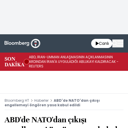
Canlı
ABD, İRAN-UMMAN ANLAŞMASININ AÇIKLANMASININ
AB
SON
ARDINDAN İRAN'A UYGULADIĞI ABLUKAYI KALDIRACAK -
GE
DAKİKA
REUTERS
UY
Bloomberg HT
Haberler
ABD'de NATO'dan çıkışı
engellemeyi öngören yasa kabul edildi
ABD'de NATO'dan çıkışı