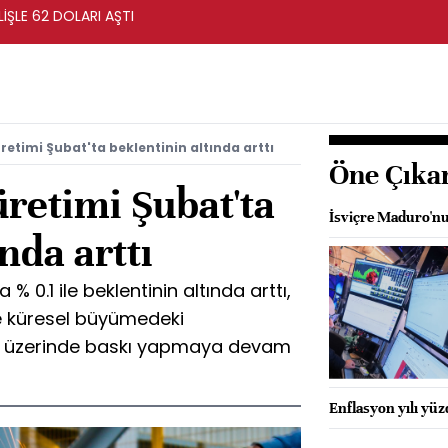
ŞLE 62 DOLARI AŞTI
retimi Şubat'ta beklentinin altında arttı
Öne Çıka
retimi Şubat'ta
İsviçre Maduro'nu
nda arttı
% 0.1 ile beklentinin altında arttı,
e küresel büyümedeki
ü üzerinde baskı yapmaya devam
Enflasyon yılı yü