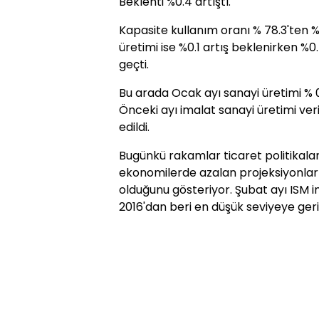
Beklenti %0.4 artıştı.
Kapasite kullanım oranı % 78.3'ten %
üretimi ise %0.1 artış beklenirken %0
geçti.
Bu arada Ocak ayı sanayi üretimi % 0
Önceki ayı imalat sanayi üretimi ver
edildi.
Bugünkü rakamlar ticaret politikala
ekonomilerde azalan projeksiyonlar
olduğunu gösteriyor. Şubat ayı ISM i
2016'dan beri en düşük seviyeye geri