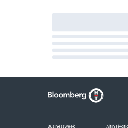
Businessweek
Altın Fiyatla