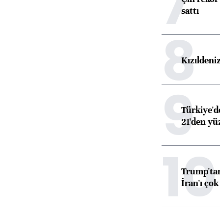
7
sattı
8
Kızıldeni
9
Türkiye'd
21'den yüz
10
Trump'tan
İran'ı çok