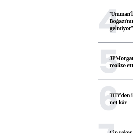
4
"Umman'la
Boğazı'nı
gelmiyor"
5
JPMorgan
realize ett
6
THY'den i
net kâr
Çin rekor 