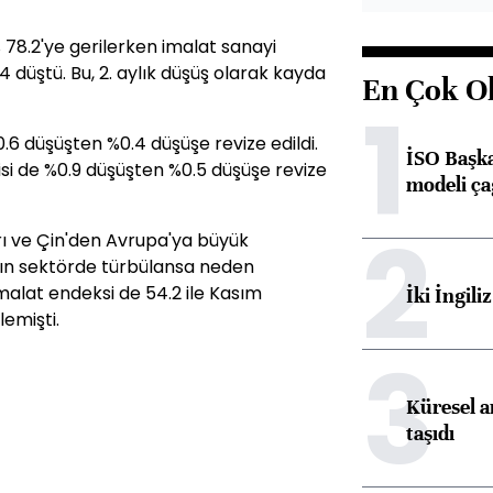
 78.2'ye gerilerken imalat sanayi
.4 düştü. Bu, 2. aylık düşüş olarak kayda
En Çok O
1
.6 düşüşten %0.4 düşüşe revize edildi.
İSO Başka
isi de %0.9 düşüşten %0.5 düşüşe revize
modeli ça
2
rı ve Çin'den Avrupa'ya büyük
ın sektörde türbülansa neden
malat endeksi de 54.2 ile Kasım
İki İngili
lemişti.
3
Küresel ar
taşıdı