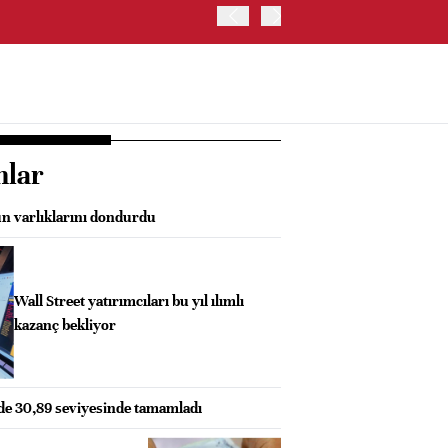
ONS ALTIN %2,65 YÜKSELİ
nlar
n varlıklarını dondurdu
Wall Street yatırımcıları bu yıl ılımlı
kazanç bekliyor
zde 30,89 seviyesinde tamamladı