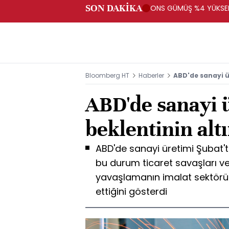
SON DAKİKA
ONS GÜMÜŞ %4 YÜKSELİ
Bloomberg HT
Haberler
ABD'de sanayi ü
ABD'de sanayi ü
beklentinin altı
ABD'de sanayi üretimi Şubat'ta 
bu durum ticaret savaşları v
yavaşlamanın imalat sektör
ettiğini gösterdi