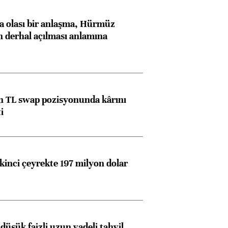
 olası bir anlaşma, Hürmüz
n derhal açılması anlamına
 TL swap pozisyonunda kârını
i
kinci çeyrekte 197 milyon dolar
düşük faizli uzun vadeli tahvil