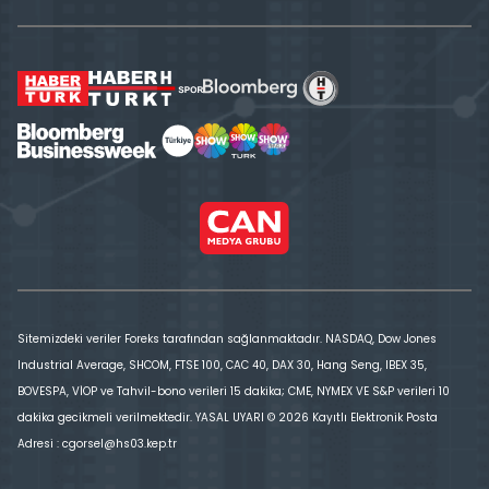
Sitemizdeki veriler Foreks tarafından sağlanmaktadır. NASDAQ, Dow Jones
Industrial Average, SHCOM, FTSE 100, CAC 40, DAX 30, Hang Seng, IBEX 35,
BOVESPA, VİOP ve Tahvil-bono verileri 15 dakika; CME, NYMEX VE S&P verileri 10
dakika gecikmeli verilmektedir. YASAL UYARI © 2026 Kayıtlı Elektronik Posta
Adresi : cgorsel@hs03.kep.tr