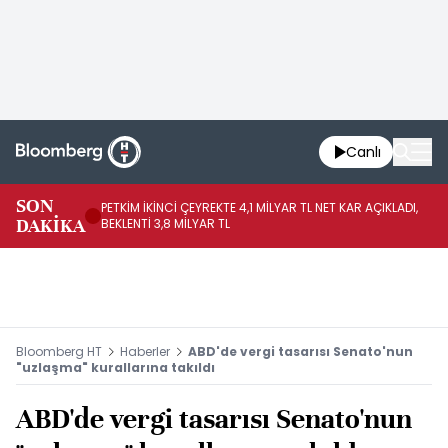
Canlı
SON
PETKİM İKİNCİ ÇEYREKTE 4,1 MİLYAR TL NET KAR AÇIKLADI,
İR
DAKİKA
BEKLENTİ 3,8 MİLYAR TL
UY
Bloomberg HT
Haberler
ABD'de vergi tasarısı Senato'nun
"uzlaşma" kurallarına takıldı
ABD'de vergi tasarısı Senato'nun