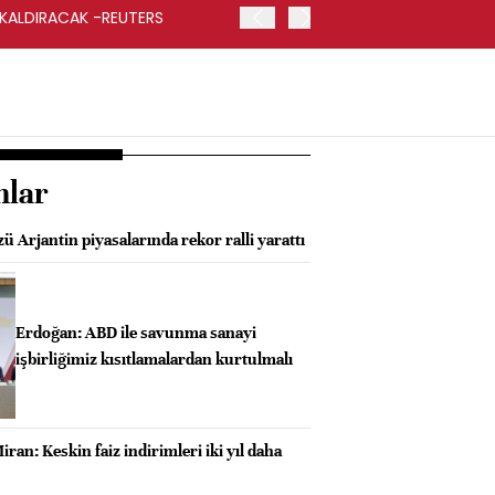
 KALDIRACAK -REUTERS
ABD DIŞİŞLERİ BAKANLIĞI
UYGULANACAK
nlar
ü Arjantin piyasalarında rekor ralli yarattı
Erdoğan: ABD ile savunma sanayi
işbirliğimiz kısıtlamalardan kurtulmalı
iran: Keskin faiz indirimleri iki yıl daha