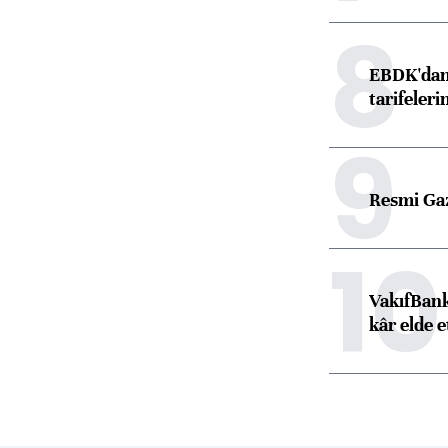
8
EBDK'dan 
tarifeleri
9
Resmi Ga
10
VakıfBank
kâr elde e