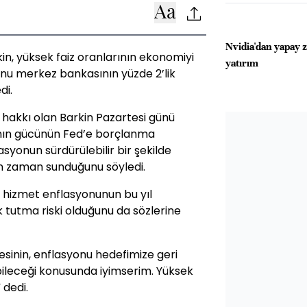
Nvidia'dan yapay 
, yüksek faiz oranlarının ekonomiyi
yatırım
nu merkez bankasının yüzde 2’lik
di.
y hakkı olan Barkin Pazartesi günü
ının gücünün Fed’e borçlanma
syonun sürdürülebilir bir şekilde
n zaman sunduğunu söyledi.
hizmet enflasyonunun bu yıl
ek tutma riski olduğunu da sözlerine
iyesinin, enflasyonu hedefimize geri
rabileceği konusunda iyimserim. Yüksek
 dedi.