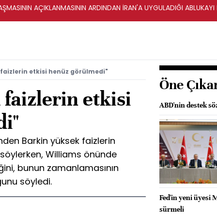
ŞMASININ AÇIKLANMASININ ARDINDAN İRAN'A UYGULADIĞI ABLUKAYI
faizlerin etkisi henüz görülmedi"
Öne Çıka
faizlerin etkisi
ABD'nin destek söz
i"
nden Barkin yüksek faizlerin
 söylerken, Williams önünde
eğini, bunun zamanlamasının
ğunu söyledi.
Fed'in yeni üyesi M
sürmeli