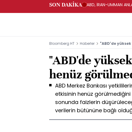
SON DAKİKA
ABD, İRAN-UMMAN ANLA
Bloomberg HT
Haberler
"ABD'de yüksek 
"ABD'de yüksek 
henüz görülmed
ABD Merkez Bankası yetkilileri
etkisinin henüz görülmediğini
sonunda faizlerin düşürülec
verilerin bütününe bağlı oldu