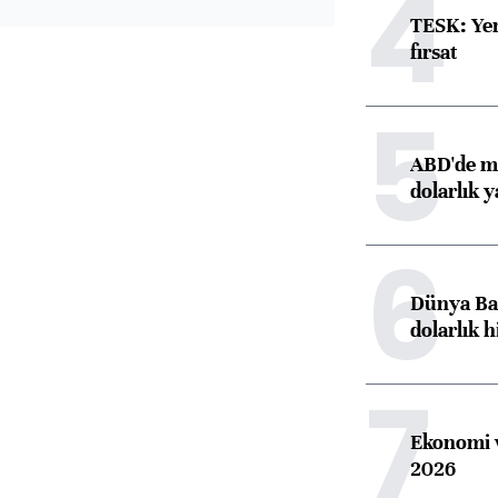
4
TESK: Yen
fırsat
5
ABD'de ma
dolarlık y
6
Dünya Ban
dolarlık h
7
Ekonomi v
2026