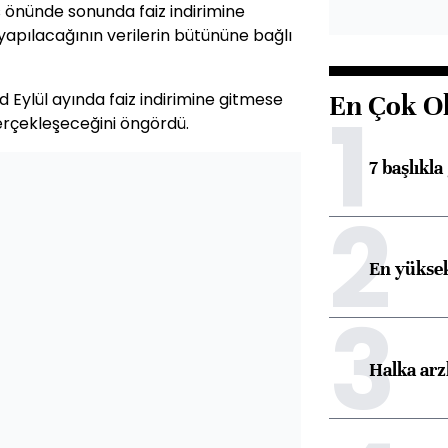
 önünde sonunda faiz indirimine
apılacağının verilerin bütününe bağlı
d Eylül ayında faiz indirimine gitmese
En Çok O
1
gerçekleşeceğini öngördü.
7 başlıkla
2
En yüksek
3
Halka arz