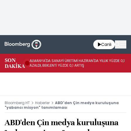
Canlı
SON
ALMANYA'DA SANAYİ ÜRETİMİ HAZİRAN'DA YILLIK YÜZDE 0,1
AL
DAKİKA
AZALDI, BEKLENTİ YÜZDE 0,1 ARTIŞ
AR
Bloomberg HT
Haberler
ABD'den Çin medya kuruluşuna
"yabancı misyon" tanımlaması
ABD'den Çin medya kuruluşuna