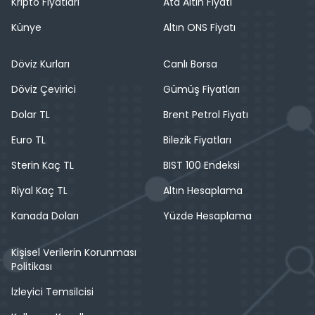
Kripto Fiyatları
Ata Altın Fiyatı
Künye
Altın ONS Fiyatı
Döviz Kurları
Canlı Borsa
Döviz Çevirici
Gümüş Fiyatları
Dolar TL
Brent Petrol Fiyatı
Euro TL
Bilezik Fiyatları
Sterin Kaç TL
BIST 100 Endeksi
Riyal Kaç TL
Altın Hesaplama
Kanada Doları
Yüzde Hesaplama
Kişisel Verilerin Korunması
Politikası
İzleyici Temsilcisi