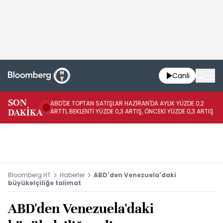
Canlı
SON
ABD'DE TOPTAN SATIŞLAR HAZİRAN'DA AYLIK YÜZDE 0,2
AP
DAKİKA
ARTTI, BEKLENTİ YÜZDE 0,3 ARTIŞ, ÖNCEKİ YÜZDE 0,3 ARTIŞ
KA
Bloomberg HT
Haberler
ABD'den Venezuela'daki
büyükelçiliğe talimat
ABD'den Venezuela'daki