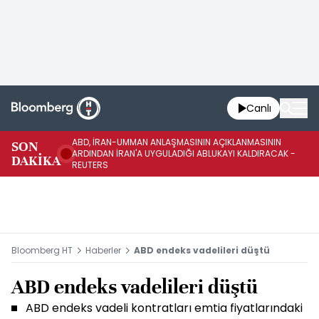
Canlı
ABD, İRAN-UMMAN ANLAŞMASININ AÇIKLANMASININ
AB
SON
ARDINDAN İRAN'A UYGULADIĞI ABLUKAYI KALDIRACAK -
GE
DAKİKA
REUTERS
UY
Bloomberg HT
Haberler
ABD endeks vadelileri düştü
ABD endeks vadelileri düştü
ABD endeks vadeli kontratları emtia fiyatlarındaki