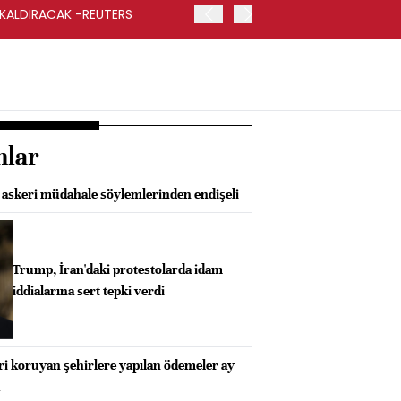
 KALDIRACAK -REUTERS
ABD DIŞİŞLERİ BAKANLIĞI
UYGULANACAK
nlar
k askeri müdahale söylemlerinden endişeli
Trump, İran'daki protestolarda idam
iddialarına sert tepki verdi
 koruyan şehirlere yapılan ödemeler ay