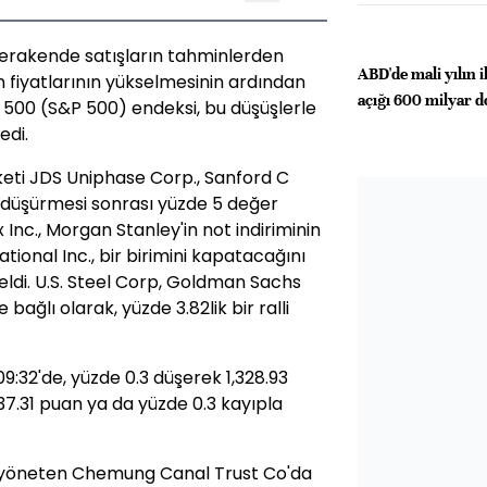
perakende satışların tahminlerden
ABD'de mali yılın 
 fiyatlarının yükselmesinin ardından
açığı 600 milyar do
 500 (S&P 500) endeksi, bu düşüşlerle
edi.
keti JDS Uniphase Corp., Sanford C
 düşürmesi sonrası yüzde 5 değer
 Inc., Morgan Stanley'in not indiriminin
tional Inc., bir birimini kapatacağını
seldi. U.S. Steel Corp, Goldman Sachs
 bağlı olarak, yüzde 3.82lik bir ralli
9:32'de, yüzde 0.3 düşerek 1,328.93
7.31 puan ya da yüzde 0.3 kayıpla
rı yöneten Chemung Canal Trust Co'da