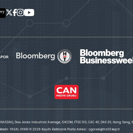
 NASDAQ, Dow Jones Industrial Average, SHCOM, FTSE 100, CAC 40, DAX 30, Hang Seng, IBE
ktedir. YASAL UYARI © 2026 Kayıtlı Elektronik Posta Adresi : cgorsel@hs03.kep.tr