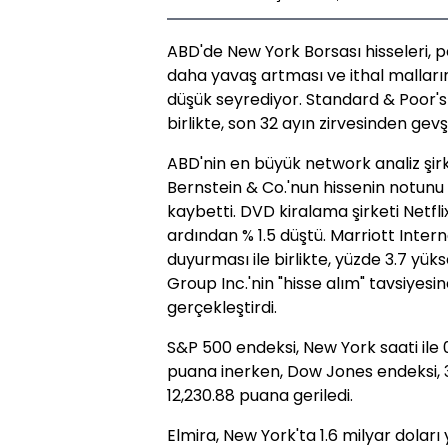
ABD'de New York Borsası hisseleri, 
daha yavaş artması ve ithal malların
düşük seyrediyor. Standard & Poor's
birlikte, son 32 ayın zirvesinden gevş
ABD'nin en büyük network analiz şir
Bernstein & Co.'nun hissenin notunu
kaybetti. DVD kiralama şirketi Netflix
ardından % 1.5 düştü. Marriott Interna
duyurması ile birlikte, yüzde 3.7 yük
Group Inc.'nin "hisse alım" tavsiyesine
gerçekleştirdi.
S&P 500 endeksi, New York saati ile 0
puana inerken, Dow Jones endeksi, 3
12,230.88 puana geriledi.
Elmira, New York'ta 1.6 milyar dola