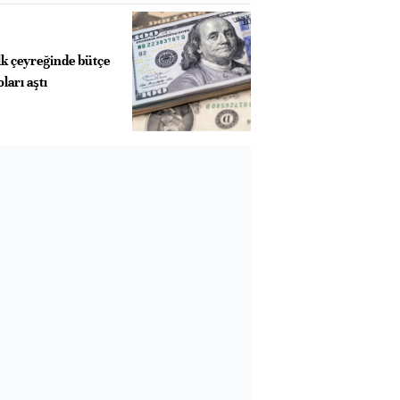
ilk çeyreğinde bütçe
ları aştı