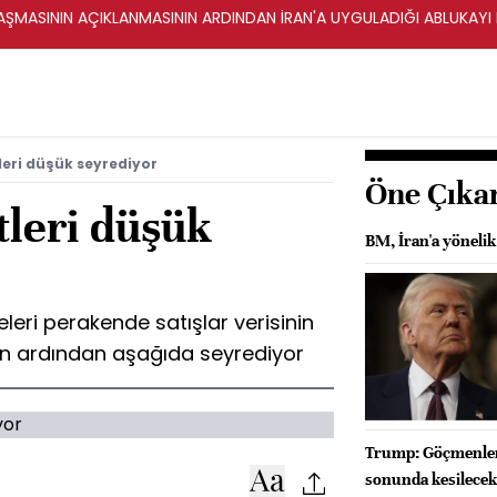
ŞMASININ AÇIKLANMASININ ARDINDAN İRAN'A UYGULADIĞI ABLUKAYI
leri düşük seyrediyor
Öne Çıka
tleri düşük
BM, İran'a yöneli
leri perakende satışlar verisinin
n ardından aşağıda seyrediyor
Trump: Göçmenleri
sonunda kesilecek