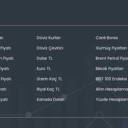
rı
Döviz Kurları
Canlı Borsa
Fiyatı
Döviz Çevirici
Gümüş Fiyatları
n Fiyatı
Dolar TL
Brent Petrol Fiya
iyatı
Euro TL
Bilezik Fiyatları
 Fiyatı
Sterin Kaç TL
BIST 100 Endeksi
yatı
Riyal Kaç TL
Altın Hesaplama
iyatı
Kanada Doları
Yüzde Hesapla