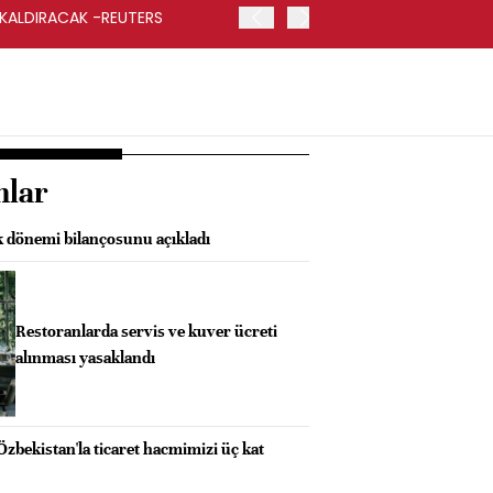
 KALDIRACAK -REUTERS
ABD DIŞİŞLERİ BAKANLIĞI
UYGULANACAK
nlar
k dönemi bilançosunu açıkladı
Restoranlarda servis ve kuver ücreti
alınması yasaklandı
Özbekistan'la ticaret hacmimizi üç kat