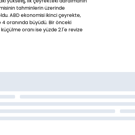
ki yükseliş, ilk çeyrekteki daralmanın
isinin tahminlerin üzerinde
u. ABD ekonomisi ikinci çeyrekte,
e 4 oranında büyüdü. Bir önceki
küçülme oranı ise yüzde 2.1'e revize