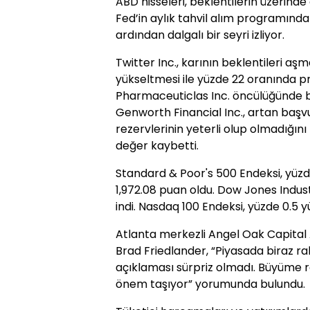
ABD hisseleri, beklentilerin üzerin
Fed’in aylık tahvil alım programın
ardından dalgalı bir seyri izliyor.
Twitter Inc., karının beklentileri aşma
yükseltmesi ile yüzde 22 oranında 
Pharmaceuticlas Inc. öncülüğünde biyo
Genworth Financial Inc., artan başvur
rezervlerinin yeterli olup olmadığın
değer kaybetti.
Standard & Poor's 500 Endeksi, yüzde
1,972.08 puan oldu. Dow Jones Indust
indi. Nasdaq 100 Endeksi, yüzde 0.5 y
Atlanta merkezli Angel Oak Capital 
Brad Friedlander, “Piyasada biraz
açıklaması sürpriz olmadı. Büyüme r
önem taşıyor” yorumunda bulundu.