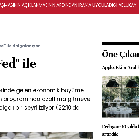
ŞMASININ AÇIKLANMASININ ARDINDAN İRAN'A UYGULADIĞI ABLUKAYI
ed” ile dalgalanıyor
Öne Çıka
ed" ile
Apple, Ekim-Aralı
üzerinde gelen ekonomik büyüme
 alım programında azaltıma gitmeye
lı bir seyri izliyor (22:10'da
Erdoğan: 10 yılda 
artırdık