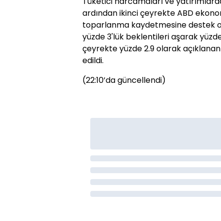
Tüketici harcamaları ve yatırımlarda
ardından ikinci çeyrekte ABD ekonom
toparlanma kaydetmesine destek old
yüzde 3'lük beklentileri aşarak yüzd
çeyrekte yüzde 2.9 olarak açıklanan 
edildi.
(22:10’da güncellendi)