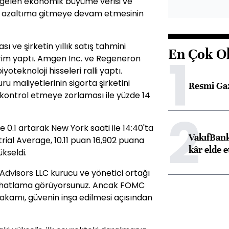
de gelen ekonomik büyüme verisi ve
da azaltıma gitmeye devam etmesinin
sı ve şirketin yıllık satış tahmini
En Çok O
1
prim yaptı. Amgen Inc. ve Regeneron
teknoloji hisseleri ralli yaptı.
u maliyetlerinin sigorta şirketini
Resmi Ga
ı kontrol etmeye zorlaması ile yüzde 14
2
 0.1 artarak New York saati ile 14:40'ta
VakıfBank
rial Average, 10.11 puan 16,902 puana
kâr elde e
ükseldi.
Advisors LLC kurucu ve yönetici ortağı
 rahatlama görüyorsunuz. Ancak FOMC
akamı, güvenin inşa edilmesi açısından