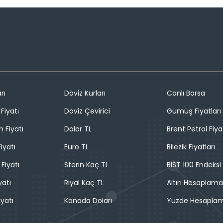
rı
Döviz Kurları
Canlı Borsa
Fiyatı
Döviz Çevirici
Gümüş Fiyatları
n Fiyatı
Dolar TL
Brent Petrol Fiya
iyatı
Euro TL
Bilezik Fiyatları
 Fiyatı
Sterin Kaç TL
BIST 100 Endeksi
yatı
Riyal Kaç TL
Altın Hesaplama
iyatı
Kanada Doları
Yüzde Hesapla