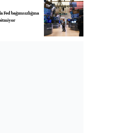
a Fed bağımsızlığına
bitmiyor