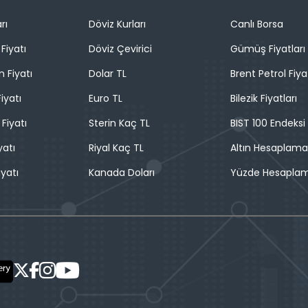
rı
Döviz Kurları
Canlı Borsa
Fiyatı
Döviz Çevirici
Gümüş Fiyatları
n Fiyatı
Dolar TL
Brent Petrol Fiya
iyatı
Euro TL
Bilezik Fiyatları
 Fiyatı
Sterin Kaç TL
BIST 100 Endeksi
yatı
Riyal Kaç TL
Altın Hesaplama
iyatı
Kanada Doları
Yüzde Hesapla