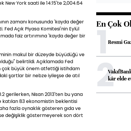
 New York saati ile 14:15'te 2,004.64
mının zamanı konusunda 'kayda değer
En Çok O
1
. Fed Açık Piyasa Komitesi'nin Eylül
amada faiz artırımına 'kayda değer bir
Resmi Ga
minin makul bir düzeyde büyüdüğü ve
2
lduğu" belirtildi. Açıklamada Fed
çin çok büyük önem atfettiği istihdam
VakıfBank
aki şartlar bir nebze iyileşse de atıl
kâr elde e
0.2 gerilerken, Nisan 2013'ten bu yana
e katılan 83 ekonomistin beklentisi
aha fazla oynaklık gösteren gıda ve
ise değişiklik göstermeyerek son dört