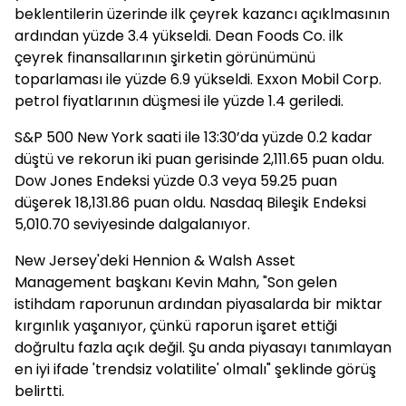
beklentilerin üzerinde ilk çeyrek kazancı açıklmasının
ardından yüzde 3.4 yükseldi. Dean Foods Co. ilk
çeyrek finansallarının şirketin görünümünü
toparlaması ile yüzde 6.9 yükseldi. Exxon Mobil Corp.
petrol fiyatlarının düşmesi ile yüzde 1.4 geriledi.
S&P 500 New York saati ile 13:30’da yüzde 0.2 kadar
düştü ve rekorun iki puan gerisinde 2,111.65 puan oldu.
Dow Jones Endeksi yüzde 0.3 veya 59.25 puan
düşerek 18,131.86 puan oldu. Nasdaq Bileşik Endeksi
5,010.70 seviyesinde dalgalanıyor.
New Jersey'deki Hennion & Walsh Asset
Management başkanı Kevin Mahn, "Son gelen
istihdam raporunun ardından piyasalarda bir miktar
kırgınlık yaşanıyor, çünkü raporun işaret ettiği
doğrultu fazla açık değil. Şu anda piyasayı tanımlayan
en iyi ifade 'trendsiz volatilite' olmalı" şeklinde görüş
belirtti.