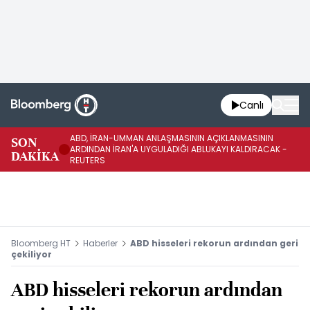
Canlı
ABD, İRAN-UMMAN ANLAŞMASININ AÇIKLANMASININ
AB
SON
ARDINDAN İRAN'A UYGULADIĞI ABLUKAYI KALDIRACAK -
GE
DAKİKA
REUTERS
UY
Bloomberg HT
Haberler
ABD hisseleri rekorun ardından geri
çekiliyor
ABD hisseleri rekorun ardından