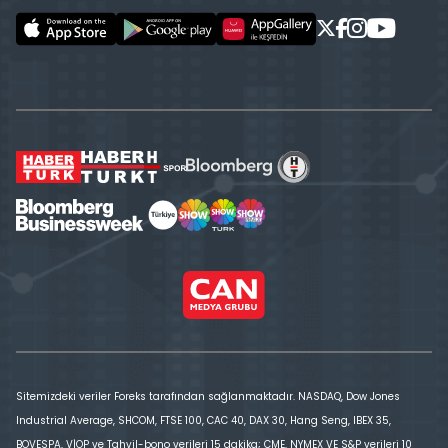
Sitemizdeki veriler Foreks tarafından sağlanmaktadır. NASDAQ, Dow Jones
Industrial Average, SHCOM, FTSE 100, CAC 40, DAX 30, Hang Seng, IBEX 35,
BOVESPA, VİOP ve Tahvil-bono verileri 15 dakika; CME, NYMEX VE S&P verileri 10