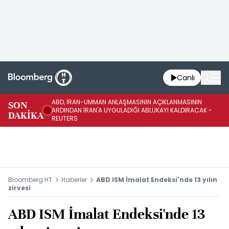
Canlı
ABD, İRAN-UMMAN ANLAŞMASININ AÇIKLANMASININ
AB
SON
ARDINDAN İRAN'A UYGULADIĞI ABLUKAYI KALDIRACAK -
GE
DAKİKA
REUTERS
UY
Bloomberg HT
Haberler
ABD ISM İmalat Endeksi'nde 13 yılın
zirvesi
ABD ISM İmalat Endeksi'nde 13