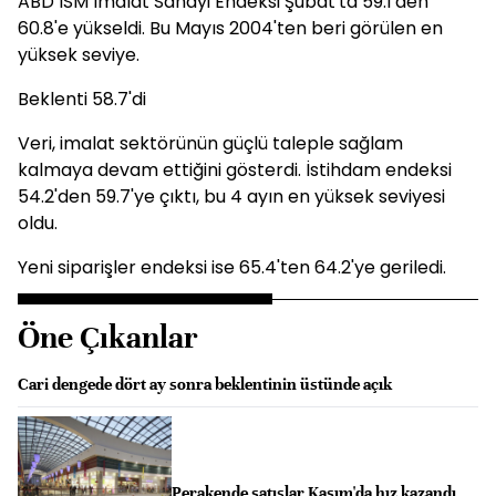
ABD ISM İmalat Sanayi Endeksi Şubat'ta 59.1'den
60.8'e yükseldi. Bu Mayıs 2004'ten beri görülen en
yüksek seviye.
Beklenti 58.7'di
Veri, imalat sektörünün güçlü taleple sağlam
kalmaya devam ettiğini gösterdi. İstihdam endeksi
54.2'den 59.7'ye çıktı, bu 4 ayın en yüksek seviyesi
oldu.
Yeni siparişler endeksi ise 65.4'ten 64.2'ye geriledi.
Öne Çıkanlar
Cari dengede dört ay sonra beklentinin üstünde açık
Perakende satışlar Kasım'da hız kazandı