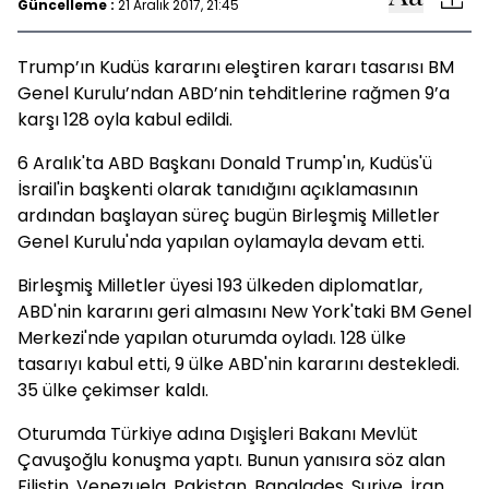
Güncelleme :
21 Aralık 2017, 21:45
Trump’ın Kudüs kararını eleştiren kararı tasarısı BM
Genel Kurulu’ndan ABD’nin tehditlerine rağmen 9’a
karşı 128 oyla kabul edildi.
6 Aralık'ta ABD Başkanı Donald Trump'ın, Kudüs'ü
İsrail'in başkenti olarak tanıdığını açıklamasının
ardından başlayan süreç bugün Birleşmiş Milletler
Genel Kurulu'nda yapılan oylamayla devam etti.
Birleşmiş Milletler üyesi 193 ülkeden diplomatlar,
ABD'nin kararını geri almasını New York'taki BM Genel
Merkezi'nde yapılan oturumda oyladı. 128 ülke
tasarıyı kabul etti, 9 ülke ABD'nin kararını destekledi.
35 ülke çekimser kaldı.
Oturumda Türkiye adına Dışişleri Bakanı Mevlüt
Çavuşoğlu konuşma yaptı. Bunun yanısıra söz alan
Filistin, Venezuela, Pakistan, Bangladeş, Suriye, İran,