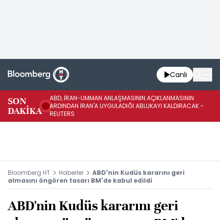
Canlı
ABD, İRAN-UMMAN ANLAŞMASININ AÇIKLANMASININ
AB
SON
ARDINDAN İRAN'A UYGULADIĞI ABLUKAYI KALDIRACAK -
GE
DAKİKA
REUTERS
UY
Bloomberg HT
Haberler
ABD'nin Kudüs kararını geri
almasını öngören tasarı BM'de kabul edildi
ABD'nin Kudüs kararını geri