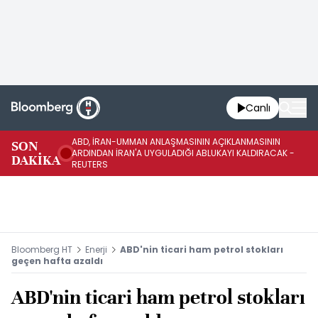
Canlı
ABD, İRAN-UMMAN ANLAŞMASININ AÇIKLANMASININ
AB
SON
ARDINDAN İRAN'A UYGULADIĞI ABLUKAYI KALDIRACAK -
GE
DAKİKA
REUTERS
UY
Bloomberg HT
Enerji
ABD'nin ticari ham petrol stokları
geçen hafta azaldı
ABD'nin ticari ham petrol stokları