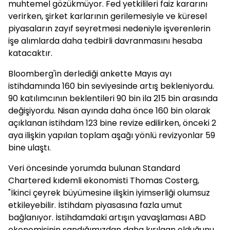
muhtemel gözükmüyor. Fed yetkilileri faiz kararını
verirken, şirket karlarının gerilemesiyle ve küresel
piyasaların zayıf seyretmesi nedeniyle işverenlerin
işe alımlarda daha tedbirli davranmasını hesaba
katacaktır.
Bloomberg'in derlediği ankette Mayıs ayı
istihdamında 160 bin seviyesinde artış bekleniyordu.
90 katılımcının beklentileri 90 bin ila 215 bin arasında
değişiyordu. Nisan ayında daha önce 160 bin olarak
açıklanan istihdam 123 bine revize edilirken, önceki 2
aya ilişkin yapılan toplam aşağı yönlü revizyonlar 59
bine ulaştı.
Veri öncesinde yorumda bulunan Standard
Chartered kıdemli ekonomisti Thomas Costerg,
"İkinci çeyrek büyümesine ilişkin iyimserliği olumsuz
etkileyebilir. İstihdam piyasasına fazla umut
bağlanıyor. İstihdamdaki artışın yavaşlaması ABD
ekonomisinin sandığımızdan daha kırılgan olduğunu