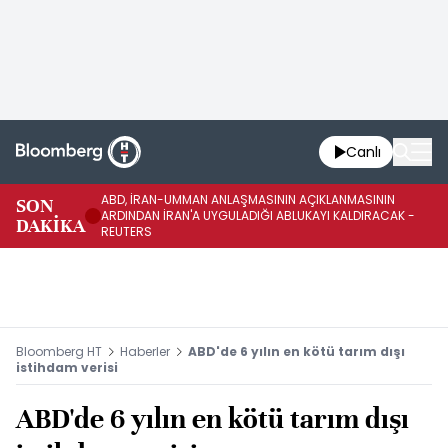
Canlı
ABD, İRAN-UMMAN ANLAŞMASININ AÇIKLANMASININ
AB
SON
ARDINDAN İRAN'A UYGULADIĞI ABLUKAYI KALDIRACAK -
GE
DAKİKA
REUTERS
UY
Bloomberg HT
Haberler
ABD'de 6 yılın en kötü tarım dışı
istihdam verisi
ABD'de 6 yılın en kötü tarım dışı