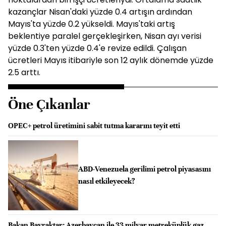
kazançlar Nisan'daki yüzde 0.4 artışın ardından
Mayıs'ta yüzde 0.2 yükseldi. Mayıs'taki artış
beklentiye paralel gerçekleşirken, Nisan ayı verisi
yüzde 0.3'ten yüzde 0.4'e revize edildi. Çalışan
ücretleri Mayıs itibariyle son 12 aylık dönemde yüzde
2.5 arttı.
Öne Çıkanlar
OPEC+ petrol üretimini sabit tutma kararını teyit etti
ABD-Venezuela gerilimi petrol piyasasını
nasıl etkileyecek?
Bakan Bayraktar: Azerbaycan ile 33 milyar metreküplük gaz