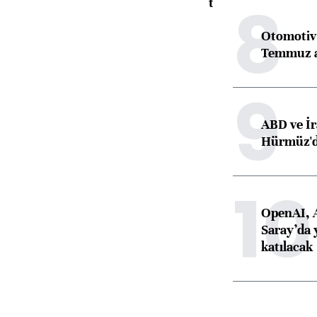
8
toparlandı
Otomotiv 
Temmuz 
9
ABD ve İr
Hürmüz'dek
10
OpenAI, 
Saray’da 
katılacak