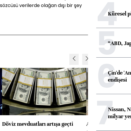
4
sözcüsü verilerde olağan dışı bir şey
Küresel p
5
“ABD, Jap
6
Çin'de 'An
endişesi
7
Nissan, N
milyar ye
Döviz mevduatları artışa geçti
ABD'de konut başla