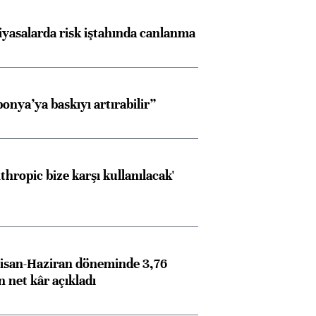
iyasalarda risk iştahında canlanma
onya’ya baskıyı artırabilir”
thropic bize karşı kullanılacak'
Almanya, Commerzbank
Ba
konusunda Unicredit ile
me
görüşmelere hazırlanıyor
isan-Haziran döneminde 3,76
n net kâr açıkladı
ngıçları