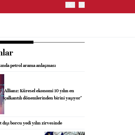
JAPONYA BORSASI'NDA TO
nlar
sında petrol arama anlaşması
Allianz: Küresel ekonomi 10 yılın en
çalkantılı dönemlerinden birini yaşıyor"
 dışı borcu yedi yılın zirvesinde