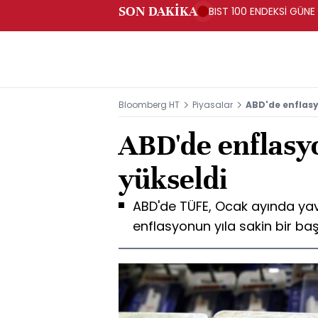
SON DAKİKA
BIST 100 ENDEKSİ GÜNE
Bloomberg HT
Piyasalar
ABD'de enflas
ABD'de enflasy
yükseldi
ABD'de TÜFE, Ocak ayında yav
enflasyonun yıla sakin bir baş