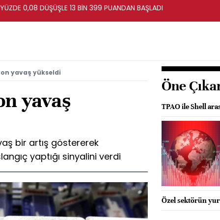
 YÜZDE 0,08 DÜŞÜŞLE 13 BİN 399 PUANDAN BAŞLADI
yon yavaş yükseldi
Öne Çıka
on yavaş
TPAO ile Shell ara
aş bir artış göstererek
langıç yaptığı sinyalini verdi
Özel sektörün yurt