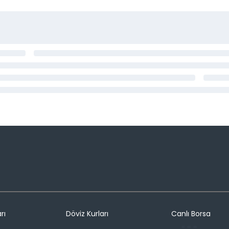
rı
Döviz Kurları
Canlı Borsa