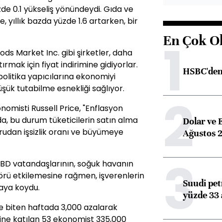
e 0.1 yükseliş yönündeydi. Gıda ve
, yıllık bazda yüzde 1.6 artarken, bir
En Çok O
1
ds Market Inc. gibi şirketler, daha
rmak için fiyat indirimine gidiyorlar.
HSBC'den 
olitika yapıcılarına ekonomiyi
şük tutabilme esnekliği sağlıyor.
2
nomisti Russell Price, "Enflasyon
a, bu durum tüketicilerin satın alma
Dolar ve 
rudan işsizlik oranı ve büyümeye
Ağustos 2
3
 ABD vatandaşlarının, soğuk havanın
örü etkilemesine rağmen, işverenlerin
Suudi petr
aya koydu.
yüzde 33 
ile biten haftada 3,000 azalarak
ine katılan 53 ekonomist 335,000