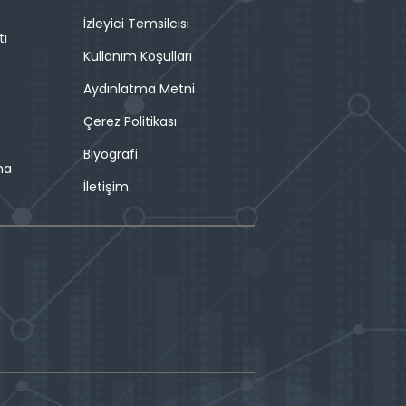
İzleyici Temsilcisi
tı
Kullanım Koşulları
Aydınlatma Metni
Çerez Politikası
Biyografi
ma
İletişim