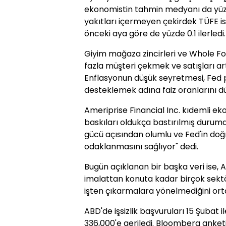
ekonomistin tahmin medyanı da yüzd
yakıtları içermeyen çekirdek TÜFE ise
önceki aya göre de yüzde 0.1 ilerledi.
Giyim mağaza zincirleri ve Whole Foo
fazla müşteri çekmek ve satışları artı
Enflasyonun düşük seyretmesi, Fed p
desteklemek adına faiz oranlarını dü
Ameriprise Financial Inc. kıdemli eko
baskıları oldukça bastırılmış durumd
gücü açısından olumlu ve Fed'in doğ
odaklanmasını sağlıyor" dedi.
Bugün açıklanan bir başka veri ise,
imalattan konuta kadar birçok sekt
işten çıkarmalara yönelmediğini ort
ABD'de işsizlik başvuruları 15 Şubat 
336,000'e geriledi. Bloomberg anket