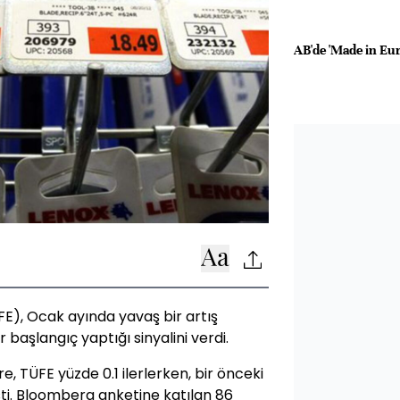
AB'de 'Made in Eur
ÜFE), Ocak ayında yavaş bir artış
 başlangıç yaptığı sinyalini verdi.
 TÜFE yüzde 0.1 ilerlerken, bir önceki
şti. Bloomberg anketine katılan 86