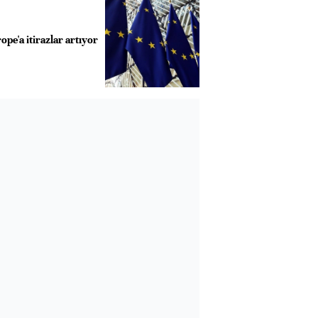
ope'a itirazlar artıyor