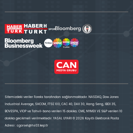
Sitemizdeki veriler Foreks tarafından sağlanmaktadır. NASDAQ, Dow Jones
Industrial Average, SHCOM, FTSE 100, CAC 40, DAX 30, Hang Seng, IBEX 35,
BOVESPA, VİOP ve Tahvil-bono verileri 15 dakika; CME, NYMEX VE S&P verileri 10
dakika gecikmeli verilmektedir. YASAL UYARI © 2026 Kayıtlı Elektronik Posta
Adresi : cgorsel@hs03.kep.tr