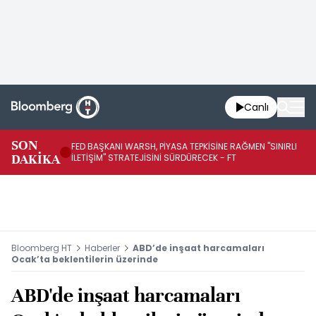
Canlı
SON
FED BAŞKANI WARSH, PİYASA TEPKİSİNE RAĞMEN "SINIRLI
FE
DAKİKA
İLETİŞİM" STRATEJİSİNİ SÜRDÜRECEK - FT
SÜ
Bloomberg HT
Haberler
ABD’de inşaat harcamaları
Ocak’ta beklentilerin üzerinde
ABD'de inşaat harcamaları