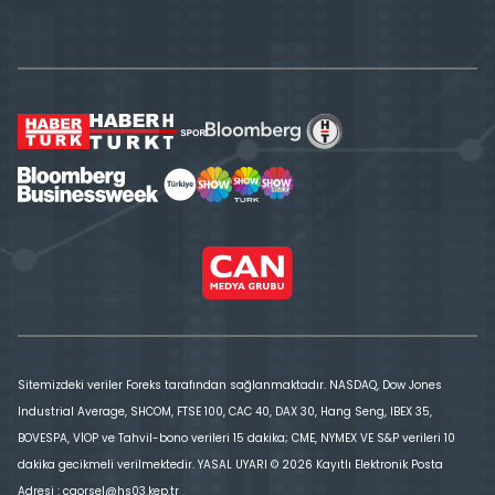
Sitemizdeki veriler Foreks tarafından sağlanmaktadır. NASDAQ, Dow Jones
Industrial Average, SHCOM, FTSE 100, CAC 40, DAX 30, Hang Seng, IBEX 35,
BOVESPA, VİOP ve Tahvil-bono verileri 15 dakika; CME, NYMEX VE S&P verileri 10
dakika gecikmeli verilmektedir. YASAL UYARI © 2026 Kayıtlı Elektronik Posta
Adresi : cgorsel@hs03.kep.tr