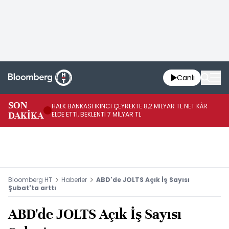
Canlı
SON
HALK BANKASI İKİNCİ ÇEYREKTE 8,2 MİLYAR TL NET KÂR
İŞ
DAKİKA
ELDE ETTİ, BEKLENTİ 7 MİLYAR TL
MÜ
Bloomberg HT
Haberler
ABD'de JOLTS Açık İş Sayısı
Şubat'ta arttı
ABD'de JOLTS Açık İş Sayısı