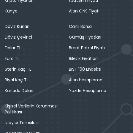
Kripto Fiyatları
Ata Altın Fiyatı
Künye
Altın ONS Fiyatı
Döviz Kurları
Canlı Borsa
Döviz Çevirici
Gümüş Fiyatları
Dolar TL
Brent Petrol Fiyatı
Euro TL
Bilezik Fiyatları
Sterin Kaç TL
BIST 100 Endeksi
Riyal Kaç TL
Altın Hesaplama
Kanada Doları
Yüzde Hesaplama
Kişisel Verilerin Korunması
Politikası
İzleyici Temsilcisi