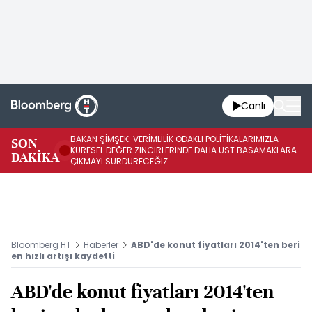
Canlı
BAKAN ŞİMŞEK: VERİMLİLİK ODAKLI POLİTİKALARIMIZLA
BA
SON
KÜRESEL DEĞER ZİNCİRLERİNDE DAHA ÜST BASAMAKLARA
VE
DAKİKA
ÇIKMAYI SÜRDÜRECEĞİZ
DÖ
Bloomberg HT
Haberler
ABD'de konut fiyatları 2014'ten beri
en hızlı artışı kaydetti
ABD'de konut fiyatları 2014'ten