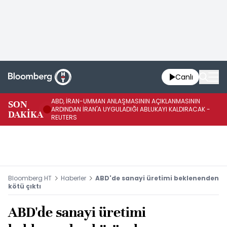
Canlı
ABD, İRAN-UMMAN ANLAŞMASININ AÇIKLANMASININ
AB
SON
ARDINDAN İRAN'A UYGULADIĞI ABLUKAYI KALDIRACAK -
GE
DAKİKA
REUTERS
UY
Bloomberg HT
Haberler
ABD'de sanayi üretimi beklenenden
kötü çıktı
ABD'de sanayi üretimi