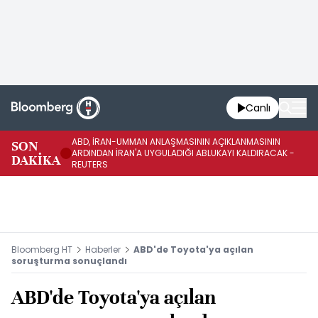
Canlı
ABD, İRAN-UMMAN ANLAŞMASININ AÇIKLANMASININ
AB
SON
ARDINDAN İRAN'A UYGULADIĞI ABLUKAYI KALDIRACAK -
GE
DAKİKA
REUTERS
UY
Bloomberg HT
Haberler
ABD'de Toyota'ya açılan
soruşturma sonuçlandı
ABD'de Toyota'ya açılan