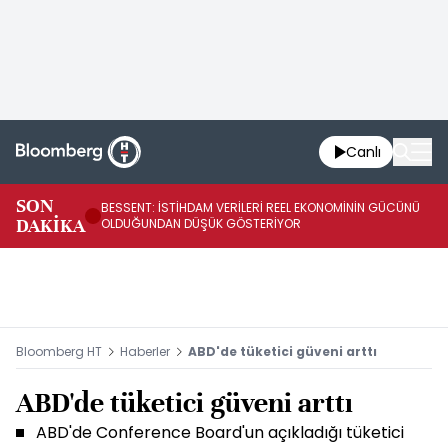
Canlı
AB
SON
BESSENT: İSTİHDAM VERİLERİ REEL EKONOMİNİN GÜCÜNÜ
Fİ
DAKİKA
OLDUĞUNDAN DÜŞÜK GÖSTERİYOR
UY
Bloomberg HT
Haberler
ABD'de tüketici güveni arttı
ABD'de tüketici güveni arttı
ABD'de Conference Board'un açıkladığı tüketici