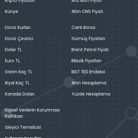
Kripto Fiyatları
Ata Altın Fiyatı
Künye
Altın ONS Fiyatı
Döviz Kurları
Canlı Borsa
Döviz Çevirici
Gümüş Fiyatları
Dolar TL
Brent Petrol Fiyatı
Euro TL
Bilezik Fiyatları
Sterin Kaç TL
BIST 100 Endeksi
Riyal Kaç TL
Altın Hesaplama
Kanada Doları
Yüzde Hesaplama
Kişisel Verilerin Korunması
Politikası
İzleyici Temsilcisi