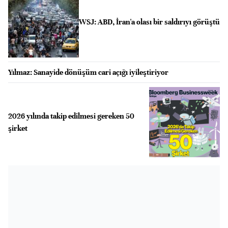
WSJ: ABD, İran'a olası bir saldırıyı görüştü
Yılmaz: Sanayide dönüşüm cari açığı iyileştiriyor
2026 yılında takip edilmesi gereken 50
şirket