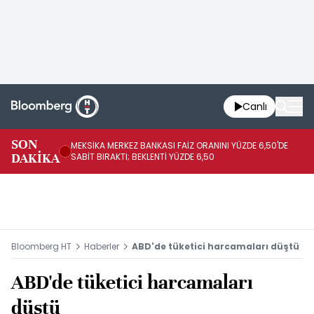
Canlı
SON
MEKSİKA MERKEZ BANKASI FAİZ ORANINI YÜZDE 6,50'DE
OY
DAKİKA
SABİT BIRAKTI; BEKLENTİ YÜZDE 6,50
AÇ
Bloomberg HT
Haberler
ABD'de tüketici harcamaları düştü
ABD'de tüketici harcamaları
düştü