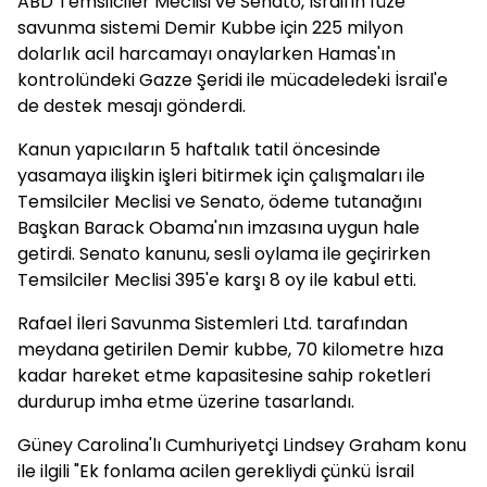
ABD Temsilciler Meclisi ve Senato, İsrail'in füze
savunma sistemi Demir Kubbe için 225 milyon
dolarlık acil harcamayı onaylarken Hamas'ın
kontrolündeki Gazze Şeridi ile mücadeledeki İsrail'e
de destek mesajı gönderdi.
Kanun yapıcıların 5 haftalık tatil öncesinde
yasamaya ilişkin işleri bitirmek için çalışmaları ile
Temsilciler Meclisi ve Senato, ödeme tutanağını
Başkan Barack Obama'nın imzasına uygun hale
getirdi. Senato kanunu, sesli oylama ile geçirirken
Temsilciler Meclisi 395'e karşı 8 oy ile kabul etti.
Rafael İleri Savunma Sistemleri Ltd. tarafından
meydana getirilen Demir kubbe, 70 kilometre hıza
kadar hareket etme kapasitesine sahip roketleri
durdurup imha etme üzerine tasarlandı.
Güney Carolina'lı Cumhuriyetçi Lindsey Graham konu
ile ilgili "Ek fonlama acilen gerekliydi çünkü İsrail