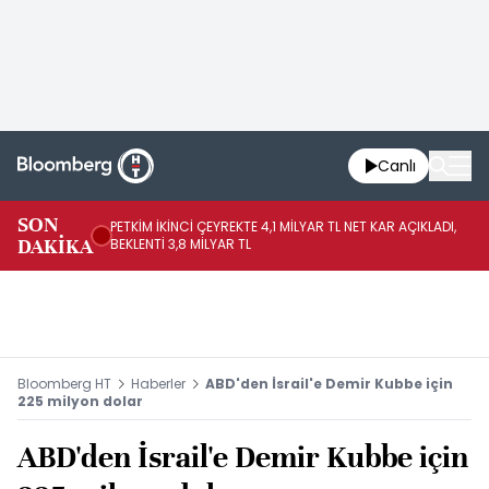
Canlı
SON
PETKİM İKİNCİ ÇEYREKTE 4,1 MİLYAR TL NET KAR AÇIKLADI,
İR
DAKİKA
BEKLENTİ 3,8 MİLYAR TL
UY
Bloomberg HT
Haberler
ABD'den İsrail'e Demir Kubbe için
225 milyon dolar
ABD'den İsrail'e Demir Kubbe için