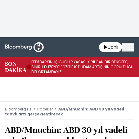
Canlı
FED/BARKIN: İŞ GÜCÜ PİYASASI KIRILGAN BİR DENGEDE,
SON
İŞ
SINIRLI DÜZEYDE POZİTİF İSTİHDAM ARTIŞININ GÖRÜLDÜĞÜ
DAKİKA
SÜ
BİR ORTAMDAYIZ
Bloomberg HT
Haberler
ABD/Mnuchin: ABD 30 yıl vadeli
tahvil arzı gerçekleştirecek
ABD/Mnuchin: ABD 30 yıl vadeli