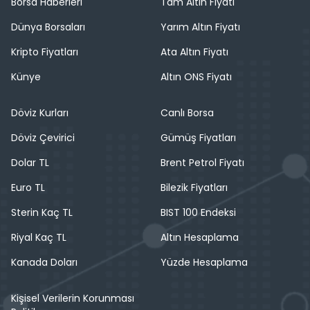
Borsa Haberleri
Tam Altın Fiyatı
Dünya Borsaları
Yarım Altın Fiyatı
Kripto Fiyatları
Ata Altın Fiyatı
Künye
Altın ONS Fiyatı
Döviz Kurları
Canlı Borsa
Döviz Çevirici
Gümüş Fiyatları
Dolar TL
Brent Petrol Fiyatı
Euro TL
Bilezik Fiyatları
Sterin Kaç TL
BIST 100 Endeksi
Riyal Kaç TL
Altın Hesaplama
Kanada Doları
Yüzde Hesaplama
Kişisel Verilerin Korunması