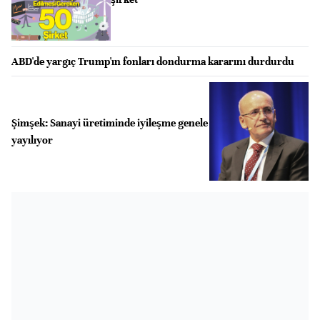
ABD'de yargıç Trump'ın fonları dondurma kararını durdurdu
Şimşek: Sanayi üretiminde iyileşme genele
yayılıyor