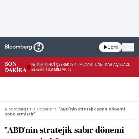
Canlı
SON
PETKİM İKİNCİ ÇEYREKTE 4,1 MİLYAR TL NET KAR AÇIKLADI,
İR
DAKİKA
BEKLENTİ 3,8 MİLYAR TL
UY
Bloomberg HT
Haberler
"ABD'nin stratejik sabır dönemi
sona ermiştir"
"ABD'nin stratejik sabır dönemi