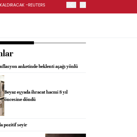
 KALDIRACAK -REUTERS
ABD DIŞİŞLERİ BAKANLIĞI
UYGULANACAK
nlar
nflasyon anketinde beklenti aşağı yönlü
Beyaz eşyada ihracat hacmi 8 yıl
öncesine döndü
a pozitif seyir