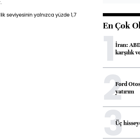
.
lik seviyesinin yalnızca yüzde 1,7
En Çok O
1
İran: ABD 
karşılık v
2
Ford Otos
yatırım
3
Üç hisseye