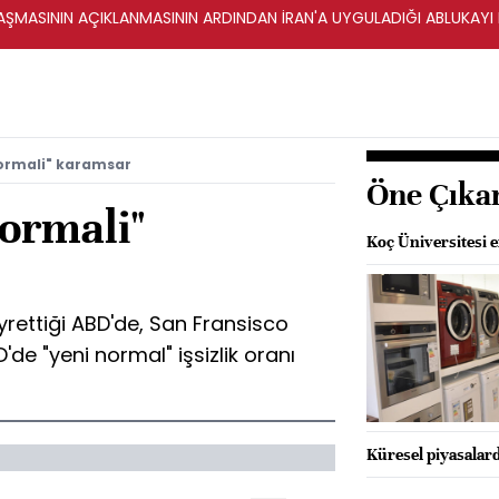
ŞMASININ AÇIKLANMASININ ARDINDAN İRAN'A UYGULADIĞI ABLUKAYI
normali" karamsar
Öne Çıka
ormali"
Koç Üniversitesi e
eyrettiği ABD'de, San Fransisco
de "yeni normal" işsizlik oranı
Küresel piyasalard