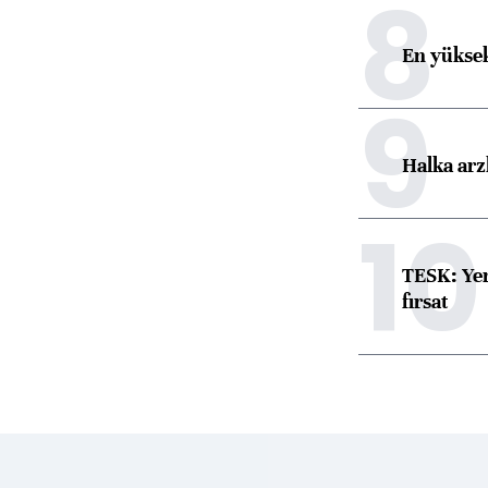
8
En yüksek
9
Halka arz
10
TESK: Yen
fırsat