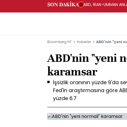
SON DAKİKA
ABD, İRAN-UMMAN ANLA
Bloomberg HT
Haberler
ABD'nin "yeni 
ABD'nin "yeni n
karamsar
İşsizlik oranının yüzde 9'da s
Fed'in araştırmasına göre ABD'
yüzde 6.7