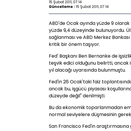
15 Şubat 2011, 07:14
Güncelleme :
15 Şubat 2011, 07:14
ABD'de Ocak ayında yüzde 9 olarak ge
yüzde 9,4 düzeyinde bulunuyordu. 
sağlanması ve ABD Merkez Bankası Fe
kritik bir önem taşıyor.
Fed' Başkanı Ben Bernanke de işsizli
teşvik edici olduğunu belirtti, anca
yıl alacağı uyarısında bulunmuştu.
Fed'in 26 Ocak'taki faiz toplantısı
ancak bu, işgücü piyasası koşullarınd
düzeyde değil" denilmişti.
Bu da ekonomik toparlanmadan emin 
normal seviyelere düşmesinin gerektiğ
San Francisco Fed'in araştırmasına g