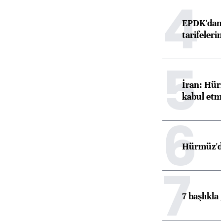
4
EPDK'dan 
tarifeleri
5
İran: Hür
kabul etm
6
Hürmüz'de
7
7 başlıkla