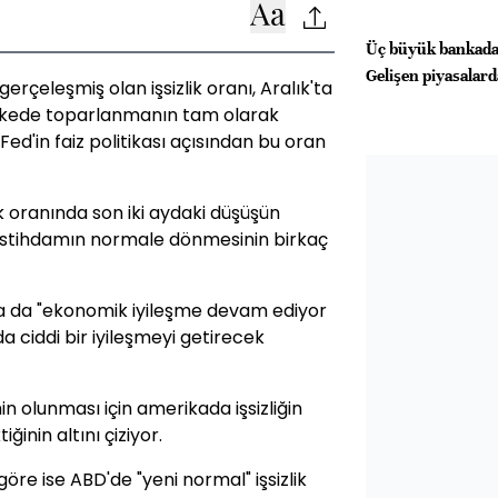
Üç büyük bankadan
Gelişen piyasalarda
rçeleşmiş olan işsizlik oranı, Aralık'ta
Ülkede toparlanmanın tam olarak
d'in faiz politikası açısından bu oran
k oranında son iki aydaki düşüşün
k istihdamın normale dönmesinin birkaç
nda da "ekonomik iyileşme devam ediyor
a ciddi bir iyileşmeyi getirecek
olunması için amerikada işsizliğin
inin altını çiziyor.
öre ise ABD'de "yeni normal" işsizlik