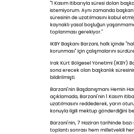
"1 Kasım itibarıyla süresi dolan ba
istemiyorum. Aynı zamanda başkanlık
süresinin de uzatılmasını kabul etm
kaynaklı yasal boşluğun yaşanmamas
toplanması gerekiyor."
IKBY Başkanı Barzani, halk içinde "h
korunması" için çalışmalarını sürdür
Irak Kürt Bölgesel Yönetimi (IKBY) B
sona erecek olan başkanlık süresini
bildirilmişti.
Barzani'nin Başdanışmanı Hemin Ha
açıklamada, Barzani'nin 1 Kasım itib
uzatılmasını reddederek, yarın otu
konuyla ilgili mektup gönderdiğini bel
Barzani'nin, 7 Haziran tarihinde bazı 
toplantı sonrası hem milletvekili he