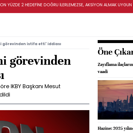
YON YÜZDE 2 HEDEFİNE DOĞRU İLERLEMEZSE, AKSİYON ALMAK UYGUN
 görevinden istifa etti' iddiası
Öne Çıka
ni görevinden
Zayıflama ilaçları
sı
vaadi
göre IKBY Başkanı Mesut
dildi
Hazine: 2025 yılın