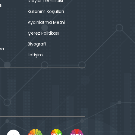
İzleyici Temsilcisi
tı
Kullanım Koşulları
Aydınlatma Metni
Çerez Politikası
Biyografi
ma
İletişim