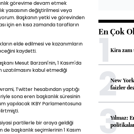
şkanlık görevime devam etmek
 yasasının değiştirilmesi veya
iyorum. Başkanın yetki ve görevinden
ı için en kısa zamanda tarafların
En Çok O
1
akların elde edilmesi ve kazanımların
Kira zam 
eceğini kaydetti.
aşkanı Mesut Barzani'nin, 1 Kasım'da
2
n uzatılmasını kabul etmediği
New York
faizler d
wrami, Twitter hesabından yaptığı
ariyle sona eren başkanlık süresinin
3
rum yapılacak IKBY Parlamentosuna
irtmişti.
Yılmaz: E
siyasi partilerle bir araya geldiği
politikal
m de başkanlık seçimlerinin 1 Kasım