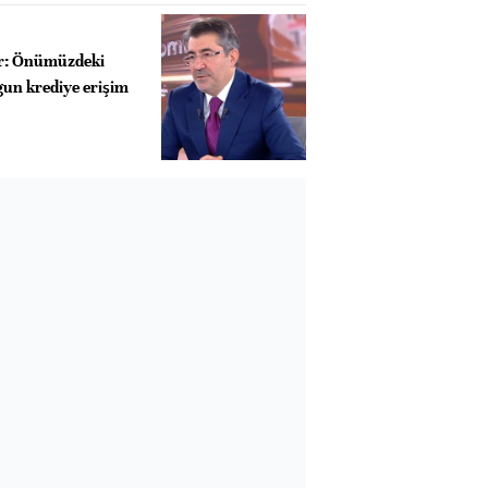
r: Önümüzdeki
un krediye erişim