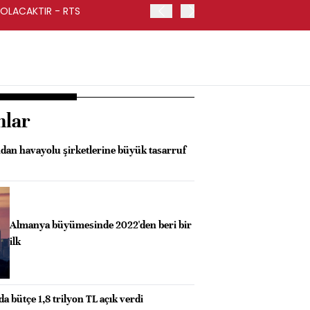
 OLACAKTIR - RTS
BAKAN ŞİMŞEK: ALDIĞIMI
nlar
ndan havayolu şirketlerine büyük tasarruf
Almanya büyümesinde 2022'den beri bir
ilk
da bütçe 1,8 trilyon TL açık verdi