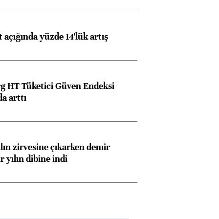
t açığında yüzde 14'lük artış
g HT Tüketici Güven Endeksi
a arttı
ılın zirvesine çıkarken demir
r yılın dibine indi