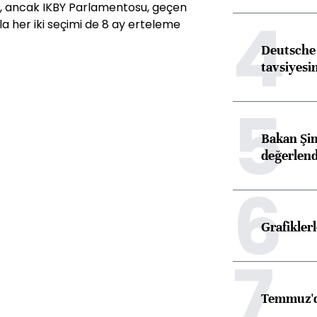
ş, ancak IKBY Parlamentosu, geçen
4
a her iki seçimi de 8 ay erteleme
Deutsche 
tavsiyesin
5
Bakan Şim
değerlen
6
Grafikle
7
Temmuz'd