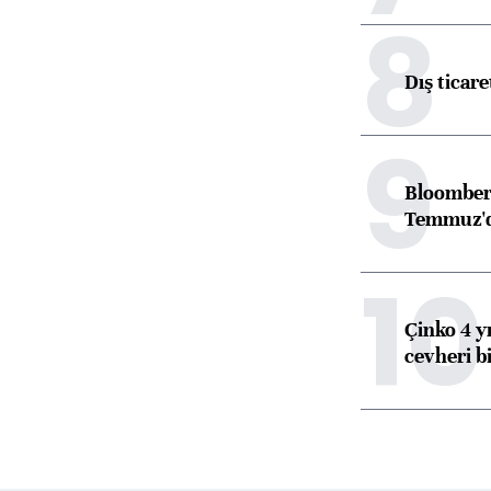
8
Dış ticare
9
Bloomber
Temmuz'd
10
Çinko 4 y
cevheri bi