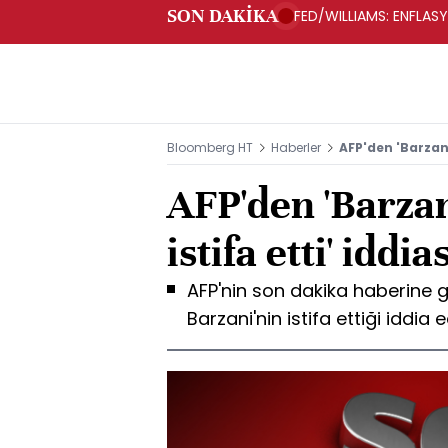
SON DAKİKA
FED/WILLIAMS: ENFLAS
Bloomberg HT
Haberler
AFP'den 'Barzani
AFP'den 'Barza
istifa etti' iddia
AFP'nin son dakika haberine 
Barzani'nin istifa ettiği iddia e