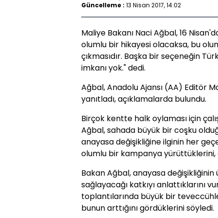
Güncelleme :
13 Nisan 2017, 14:02
Maliye Bakanı Naci Ağbal, 16 Nisan'dak
olumlu bir hikayesi olacaksa, bu ol
çıkmasıdır. Başka bir seçeneğin Türk
imkanı yok." dedi.
Ağbal, Anadolu Ajansı (AA) Editör Ma
yanıtladı, açıklamalarda bulundu.
Birçok kentte halk oylaması için ça
Ağbal, sahada büyük bir coşku oldu
anayasa değişikliğine ilginin her geç
olumlu bir kampanya yürüttüklerini, do
Bakan Ağbal, anayasa değişikliğinin ü
sağlayacağı katkıyı anlattıklarını 
toplantılarında büyük bir teveccühle 
bunun arttığını gördüklerini söyledi.