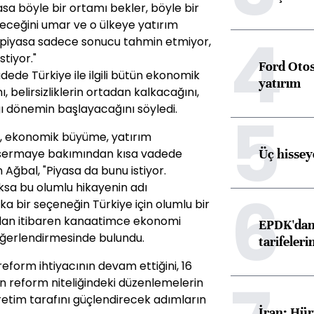
asa böyle bir ortamı bekler, böyle bir
eceğini umar ve o ülkeye yatırım
4
n piyasa sadece sonucu tahmin etmiyor,
stiyor."
Ford Otos
dede Türkiye ile ilgili bütün ekonomik
yatırım
 belirsizliklerin ortadan kalkacağını,
ı dönemin başlayacağını söyledi.
5
rı, ekonomik büyüme, yatırım
Üç hisseye
 sermaye bakımından kısa vadede
n Ağbal, "Piyasa da bunu istiyor.
aksa bu olumlu hikayenin adı
6
a bir seçeneğin Türkiye için olumlu bir
'dan itibaren kanaatimce ekonomi
EPDK'dan 
değerlendirmesinde bulundu.
tarifeleri
eform ihtiyacının devam ettiğini, 16
lan reform niteliğindeki düzenlemelerin
retim tarafını güçlendirecek adımların
İran: Hür