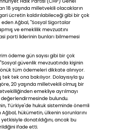
huriyet Halk Partisi (CHP) Genel
n 18 yaşında milletvekili olacakların
i ücretin kaldırılabileceği gibi bir çok
t eden Ağbal, "Sosyal Sigortalar
pmış ve emeklilik mevzuatını
asi parti liderinin bunları bilmemesi
rim ödeme gün sayısı gibi bir çok
Sosyal güvenlik mevzuatında kişinin
dönük tüm ödemeleri dikkate alınıyor.
tek tek ona bakılıyor. Dolayısıyla şu
re, 20 yaşında milletvekili olmuş bir
lletvekilliğinden emekliye ayrılmayı
." değerlendirmesinde bulundu.
n, Türkiye'de hukuk sisteminde önemli
en Ağbal, hükümetin, ülkenin sorunlarını
etkisiyle donatıldığını, ancak bu
diğini ifade etti.