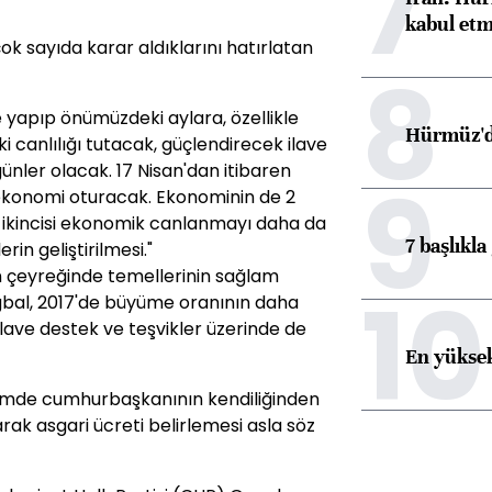
7
kabul etm
çok sayıda karar aldıklarını hatırlatan
8
me yapıp önümüzdeki aylara, özellikle
Hürmüz'de
ki canlılığı tutacak, güçlendirecek ilave
nler olacak. 17 Nisan'dan itibaren
9
 ekonomi oturacak. Ekonominin de 2
m, ikincisi ekonomik canlanmayı daha da
7 başlıkla
in geliştirilmesi."
n çeyreğinde temellerinin sağlam
10
Ağbal, 2017'de büyüme oranının daha
ilave destek ve teşvikler üzerinde de
En yüksek
stemde cumhurbaşkanının kendiliğinden
ak asgari ücreti belirlemesi asla söz