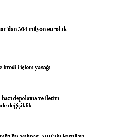
an'dan 364 milyon euroluk
 kredili işlem yasağı
bazı depolama ve iletim
nde değişiklik
müz'ün açılması ABD'nin koşulları