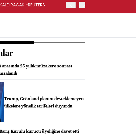
 KALDIRACAK -REUTERS
ABD DIŞİŞLERİ BAKANLIĞI
UYGULANACAK
nlar
rasında 25 yıllık müzakere sonrası
imzalandı
Trump, Grönland planını desteklemeyen
ülkelere yönelik tarifeleri duyurdu
Barış Kurulu kurucu üyeliğine davet etti