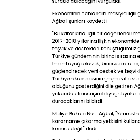
süratla atılacağını vurguladı.
Ekonominin canlandırılmasıyla ilgili 
Ağbal, şunları kaydetti:
"Bu kararlarla ilgili bir değerlendir
2017-2018 yıllarına ilişkin ekonomide
teşvik ve destekleri konuştuğumuz gü
Türkiye gündeminin birinci sırasına
temel ayağı olacak, birincisi refor
güçlendirecek yeni destek ve teşvikler
Türkiye ekonomisinin geçen yılın so
olduğunu gösterdiğini dile getiren 
yukarıda olması için ihtiyaç duyulan 
duracaklarını bildirdi.
Maliye Bakanı Naci Ağbal, "Yeni si
kararname çıkarma yetkisini kullanar
konusu değil." dedi.