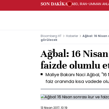
SON DAKİKA
ABD, İRAN-UMMAN ANLA
Bloomberg HT
Haberler
Ağbal: 16 Nisan 
görülecek
Ağbal: 16 Nisan
faizde olumlu e
Maliye Bakanı Naci Ağbal, "1
faiz oranında kısa vadede olu
13 Nisan 2017, 10:19