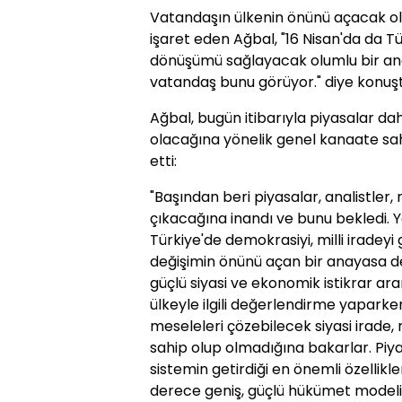
Vatandaşın ülkenin önünü açacak olu
işaret eden Ağbal, "16 Nisan'da da Tü
dönüşümü sağlayacak olumlu bir ana
vatandaş bunu görüyor." diye konuşt
Ağbal, bugün itibarıyla piyasalar dah
olacağına yönelik genel kanaate sa
etti:
"Başından beri piyasalar, analistler,
çıkacağına inandı ve bunu bekledi. Ya
Türkiye'de demokrasiyi, milli iradeyi
değişimin önünü açan bir anayasa değ
güçlü siyasi ve ekonomik istikrar arar.
ülkeyle ilgili değerlendirme yaparken
meseleleri çözebilecek siyasi irade
sahip olup olmadığına bakarlar. Piy
sistemin getirdiği en önemli özellikl
derece geniş, güçlü hükümet modelin