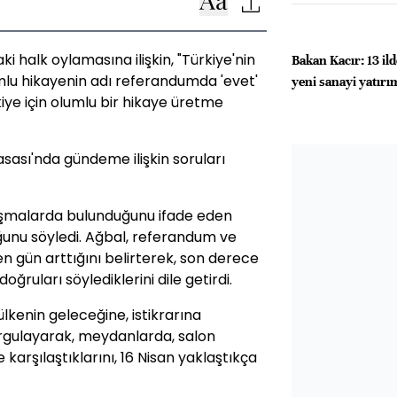
i halk oylamasına ilişkin, "Türkiye'nin
Bakan Kacır: 13 ild
umlu hikayenin adı referandumda 'evet'
yeni sanayi yatırı
iye için olumlu bir hikaye üretme
sası'nda gündeme ilişkin soruları
lışmalarda bulunduğunu ifade eden
ğunu söyledi. Ağbal, referandum ve
en gün arttığını belirterek, son derece
ğruları söylediklerini dile getirdi.
lkenin geleceğine, istikrarına
vurgulayarak, meydanlarda, salon
karşılaştıklarını, 16 Nisan yaklaştıkça