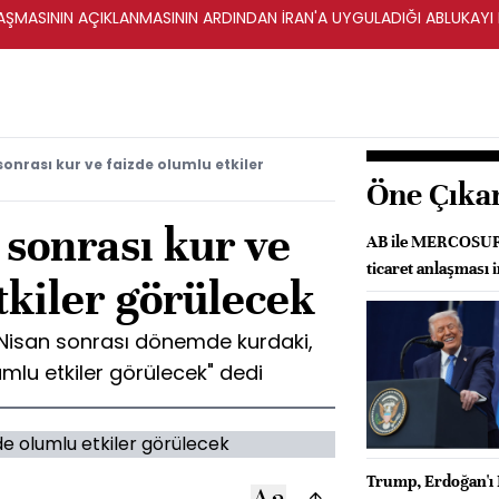
ŞMASININ AÇIKLANMASININ ARDINDAN İRAN'A UYGULADIĞI ABLUKAYI
sonrası kur ve faizde olumlu etkiler
Öne Çıka
 sonrası kur ve
AB ile MERCOSUR a
ticaret anlaşması 
tkiler görülecek
6 Nisan sonrası dönemde kurdaki,
mlu etkiler görülecek" dedi
Trump, Erdoğan'ı 