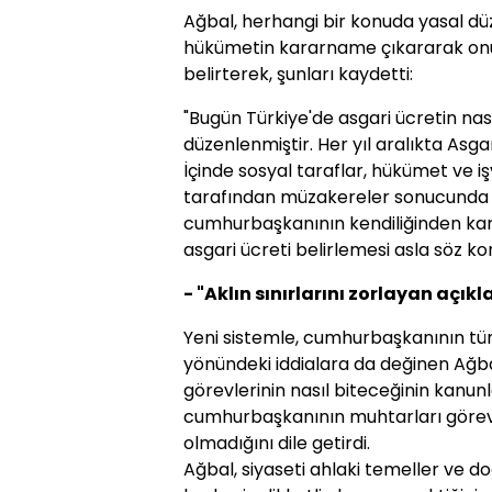
Ağbal, herhangi bir konuda yasal 
hükümetin kararname çıkararak onu
belirterek, şunları kaydetti:
"Bugün Türkiye'de asgari ücretin nas
düzenlenmiştir. Her yıl aralıkta Asg
İçinde sosyal taraflar, hükümet ve i
tarafından müzakereler sonucunda 
cumhurbaşkanının kendiliğinden kar
asgari ücreti belirlemesi asla söz kon
- "Aklın sınırlarını zorlayan açık
Yeni sistemle, cumhurbaşkanının tü
yönündeki iddialara da değinen Ağbal
görevlerinin nasıl biteceğinin kanunl
cumhurbaşkanının muhtarları gör
olmadığını dile getirdi.
Ağbal, siyaseti ahlaki temeller ve