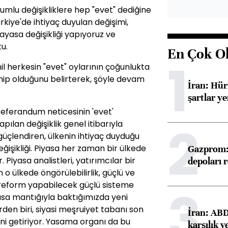
mlu değişikliklere hep "evet" dediğine
rkiye'de ihtiyaç duyulan değişimi,
yasa değişikliği yapıyoruz ve
u.
En Çok O
1
il herkesin "evet" oylarının çoğunlukta
hip olduğunu belirterek, şöyle devam
İran: Hü
şartlar ye
 referandum neticesinin 'evet'
2
pılan değişiklik genel itibarıyla
 güçlendiren, ülkenin ihtiyaç duyduğu
işikliği. Piyasa her zaman bir ülkede
Gazprom: 
 Piyasa analistleri, yatırımcılar bir
depoları 
 o ülkede öngörülebilirlik, güçlü ve
, reform yapabilecek güçlü sisteme
3
asa mantığıyla baktığımızda yeni
erden biri, siyasi meşruiyet tabanı son
İran: ABD 
i getiriyor. Yasama organı da bu
karşılık v