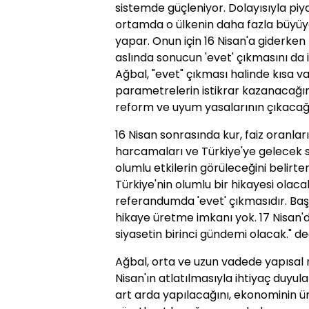
sistemde güçleniyor. Dolayısıyla piy
ortamda o ülkenin daha fazla büyüy
yapar. Onun için 16 Nisan'a giderke
aslında sonucun 'evet' çıkmasını da i
Ağbal, "evet" çıkması halinde kısa va
parametrelerin istikrar kazanacağını,
reform ve uyum yasalarının çıkacağ
16 Nisan sonrasında kur, faiz oranla
harcamaları ve Türkiye'ye gelecek
olumlu etkilerin görüleceğini belirte
Türkiye'nin olumlu bir hikayesi olac
referandumda 'evet' çıkmasıdır. Başk
hikaye üretme imkanı yok. 17 Nisan
siyasetin birinci gündemi olacak." 
Ağbal, orta ve uzun vadede yapısal r
Nisan'ın atlatılmasıyla ihtiyaç duyu
art arda yapılacağını, ekonominin ü