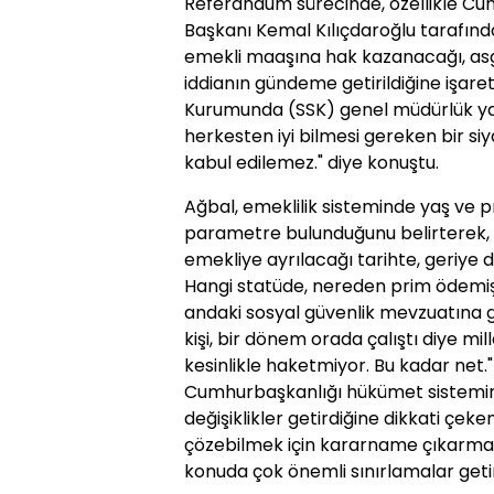
Referandum sürecinde, özellikle Cum
Başkanı Kemal Kılıçdaroğlu tarafında
emekli maaşına hak kazanacağı, asgar
iddianın gündeme getirildiğine işare
Kurumunda (SSK) genel müdürlük ya
herkesten iyi bilmesi gereken bir siy
kabul edilemez." diye konuştu.
Ağbal, emeklilik sisteminde yaş ve p
parametre bulunduğunu belirterek, "
emekliye ayrılacağı tarihte, geriye 
Hangi statüde, nereden prim ödemiş 
andaki sosyal güvenlik mevzuatına gö
kişi, bir dönem orada çalıştı diye mi
kesinlikle haketmiyor. Bu kadar net
Cumhurbaşkanlığı hükümet sistemini
değişiklikler getirdiğine dikkati çek
çözebilmek için kararname çıkarma y
konuda çok önemli sınırlamalar getiril