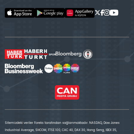
Sitemizdeki veriler Foreks tarafından sağlanmaktadır. NASDAQ, Dow Jones
Industrial Average, SHCOM, FTSE 100, CAC 40, DAX 30, Hang Seng, IBEX 35,