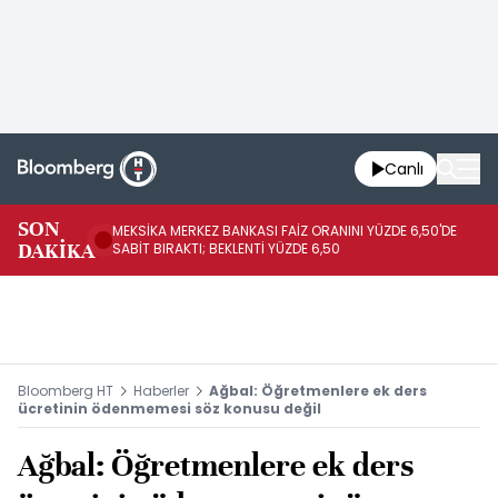
Canlı
SON
MEKSİKA MERKEZ BANKASI FAİZ ORANINI YÜZDE 6,50'DE
OY
DAKİKA
SABİT BIRAKTI; BEKLENTİ YÜZDE 6,50
AÇ
Bloomberg HT
Haberler
Ağbal: Öğretmenlere ek ders
ücretinin ödenmemesi söz konusu değil
Ağbal: Öğretmenlere ek ders