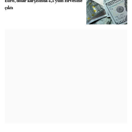
Euro, dolar karşısında 4,5 yılın zirvesine
çıktı