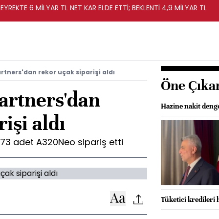
EYREKTE 6 MİLYAR TL NET KAR ELDE ETTİ; BEKLENTİ 4,9 MİLYAR TL
rtners'dan rekor uçak siparişi aldı
Öne Çıka
artners'dan
Hazine nakit denges
işi aldı
73 adet A320Neo sipariş etti
Tüketici kredileri