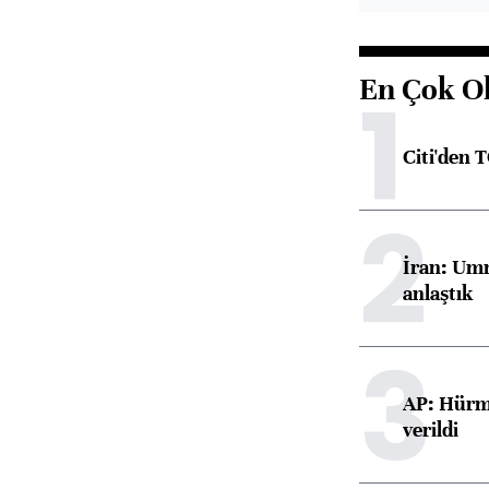
En Çok O
1
Citi'den 
2
İran: Umm
anlaştık
3
AP: Hürmü
verildi