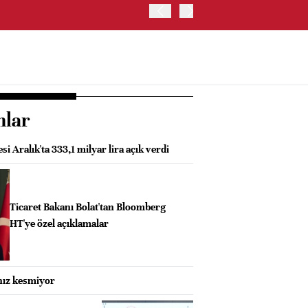
ABD HAZİNE BAKANLIĞI'NIN
nlar
i Aralık'ta 333,1 milyar lira açık verdi
Ticaret Bakanı Bolat'tan Bloomberg
HT'ye özel açıklamalar
 hız kesmiyor