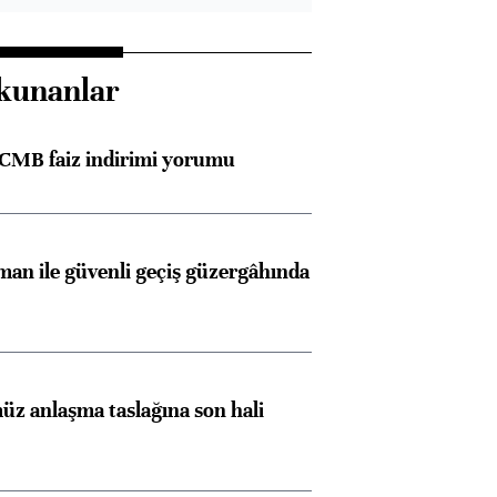
kunanlar
TCMB faiz indirimi yorumu
an ile güvenli geçiş güzergâhında
z anlaşma taslağına son hali