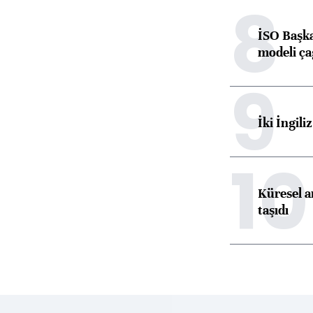
8
İSO Başka
modeli ça
9
İki İngili
10
Küresel ar
taşıdı