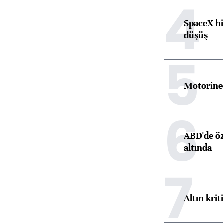
4
SpaceX hi
düşüş
5
Motorine 
6
ABD'de öz
altında
7
Altın krit