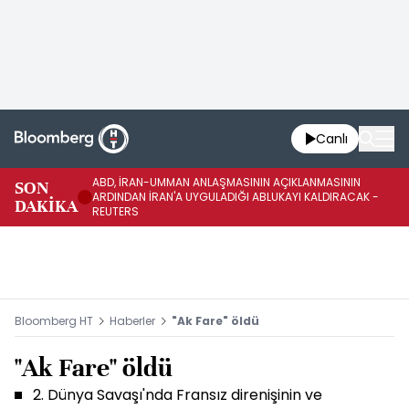
Canlı
ABD, İRAN-UMMAN ANLAŞMASININ AÇIKLANMASININ
AB
SON
ARDINDAN İRAN'A UYGULADIĞI ABLUKAYI KALDIRACAK -
GE
DAKİKA
REUTERS
UY
Bloomberg HT
Haberler
"Ak Fare" öldü
"Ak Fare" öldü
2. Dünya Savaşı'nda Fransız direnişinin ve