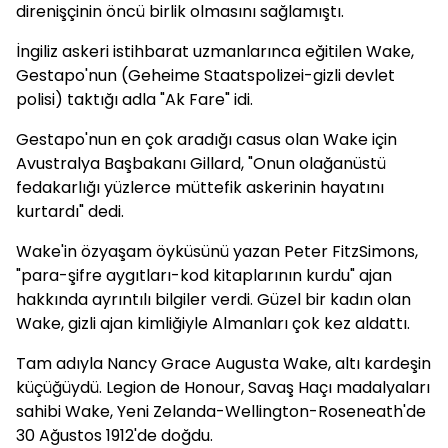
direnişçinin öncü birlik olmasını sağlamıştı.
İngiliz askeri istihbarat uzmanlarınca eğitilen Wake,
Gestapo'nun (Geheime Staatspolizei-gizli devlet
polisi) taktığı adla "Ak Fare" idi.
Gestapo'nun en çok aradığı casus olan Wake için
Avustralya Başbakanı Gillard, "Onun olağanüstü
fedakarlığı yüzlerce müttefik askerinin hayatını
kurtardı" dedi.
Wake'in özyaşam öyküsünü yazan Peter FitzSimons,
"para-şifre aygıtları-kod kitaplarının kurdu" ajan
hakkında ayrıntılı bilgiler verdi. Güzel bir kadın olan
Wake, gizli ajan kimliğiyle Almanları çok kez aldattı.
Tam adıyla Nancy Grace Augusta Wake, altı kardeşin
küçüğüydü. Legion de Honour, Savaş Haçı madalyaları
sahibi Wake, Yeni Zelanda-Wellington-Roseneath'de
30 Ağustos 1912'de doğdu.