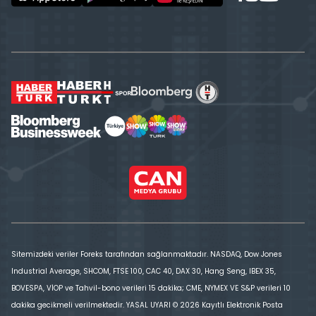
Sitemizdeki veriler Foreks tarafından sağlanmaktadır. NASDAQ, Dow Jones
Industrial Average, SHCOM, FTSE 100, CAC 40, DAX 30, Hang Seng, IBEX 35,
BOVESPA, VİOP ve Tahvil-bono verileri 15 dakika; CME, NYMEX VE S&P verileri 10
dakika gecikmeli verilmektedir. YASAL UYARI © 2026 Kayıtlı Elektronik Posta