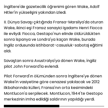
İngiltere'de gazetecilik öğrenimi gören Wake, Adolf
Hitler'in yükselişini yakından izledi.
II. Dünya Savaşı çıktığında Fransa-Marsilya'da oturan
Wake, ikinci eşi Fransız sanayici işadamı Henri Fiocca
ile evliydi. Fiocca, Gestapo'nun elinde öldürüldükten
sonra İspanya ve Londra'ya kaçan Wake, burada
İngiliz ordusunda istihbarat-casusluk-sabotaj eğitimi
aldı.
Savaştan sonra Avustralya'ya dönen Wake, İngiliz
pilot John Forward'la evlendi.
Pilot Forward'ın ölümünden sonra İngiltere'ye dönen
Wake'in vasiyetine göre cenazesi yakılacak ve 2012
ilkbaharında külleri, Fransa'nın orta kesimindeki
Montlucon'a serpilecek. Montlucon, 1944'te Gestopo
merkezinin imha edildiği saldırının yapıldığı yerdi.