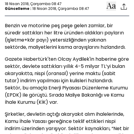
18 Nisan 2018, Çarşamba 08:47
Güncelleme :
18 Nisan 2018, Çarşamba 08:47
Benzin ve motorine peş peşe gelen zamlar, bir
süredir sattıkları her litre üründen aldıkları payların
(işletme+kâr payı) yetersizliğinden yakınan
sektörde, maliyetlerini kısma arayışlarını hızlandırdı.
Gazete Habertürk'ten Olcay Aydilek'in haberine göre
sektör, devlete sattıkları yıllık 4-5 milyar TL’yi bulan
akaryakıtta, nispi (oransal) yerine maktu (sabit
tutar) indirim yapılması için kulisleri hızlandırdı.
Sektör, bu amaçla Enerji Piyasası Düzenleme Kurumu
(EPDK) ile görüştü. Sırada Maliye Bakanlığı ve Kamu
İhale Kurumu (KİK) var.
Şirketler, devletin açtığı akaryakıt alım ihalelerinde,
Kamu İhale Yasası gereğince teklif ettikleri nispi
indirim üzerinden yarışıyor. Sektör kaynakları, “Net bir