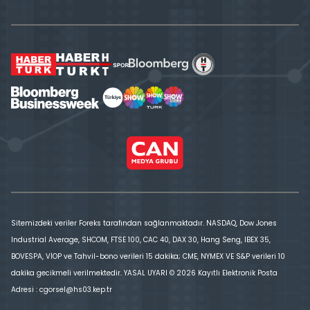
Sitemizdeki veriler Foreks tarafından sağlanmaktadır. NASDAQ, Dow Jones
Industrial Average, SHCOM, FTSE 100, CAC 40, DAX 30, Hang Seng, IBEX 35,
BOVESPA, VİOP ve Tahvil-bono verileri 15 dakika; CME, NYMEX VE S&P verileri 10
dakika gecikmeli verilmektedir. YASAL UYARI © 2026 Kayıtlı Elektronik Posta
Adresi : cgorsel@hs03.kep.tr