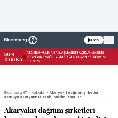
Canlı
ABD, İRAN-UMMAN ANLAŞMASININ AÇIKLANMASININ
AB
SON
ARDINDAN İRAN'A UYGULADIĞI ABLUKAYI KALDIRACAK -
GE
DAKİKA
REUTERS
UY
Bloomberg HT
Haberler
Akaryakıt dağıtım şirketleri
kamuya akaryakıtta sabit indirim istediler
Akaryakıt dağıtım şirketleri