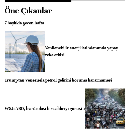
Öne Çıkanlar
7 başlıkla geçen hafta
Yenilenebilir enerji istihdamında yapay
zeka etkisi
Trump'tan Venezuela petrol gelirini koruma kararnamesi
WSJ: ABD, İran'a olası bir saldırıyı görüştü