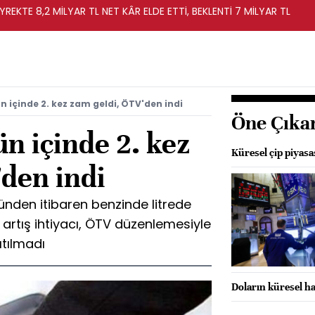
YREKTE 8,2 MİLYAR TL NET KÂR ELDE ETTİ, BEKLENTİ 7 MİLYAR TL
n içinde 2. kez zam geldi, ÖTV'den indi
Öne Çıka
n içinde 2. kez
Küresel çip piyas
'den indi
günden itibaren benzinde litrede
 artış ihtiyacı, ÖTV düzenlemesiyle
tılmadı
Doların küresel ha