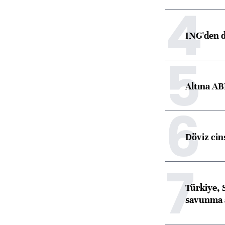
4
ING'den d
5
Altına AB
6
Döviz cins
7
Türkiye, 
savunma 