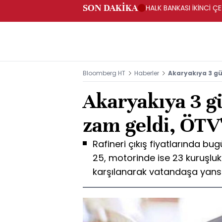
SON DAKİKA
HALK BANKASI İKİNCİ ÇE
Bloomberg HT
Haberler
Akaryakıya 3 gü
Akaryakıya 3 gü
zam geldi, ÖTV
Rafineri çıkış fiyatlarında bu
25, motorinde ise 23 kuruşluk
karşılanarak vatandaşa yansı