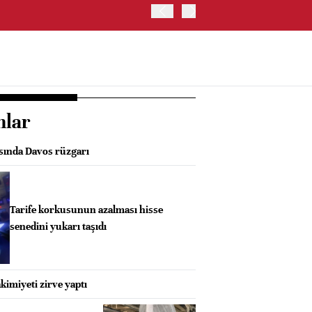
İŞ BANKASI, CAHİT ÇINAR
nlar
asında Davos rüzgarı
Tarife korkusunun azalması hisse
senedini yukarı taşıdı
kimiyeti zirve yaptı