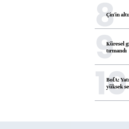
8
Çin'in alt
9
Küresel gı
tırmandı
10
BofA: Yatı
yüksek se