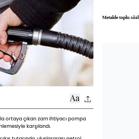
Metalde toplu söz
ıyla ortaya çıkan zam ihtiyacı pompa
nlemesiyle karşılandı.
 çıkış tutarında, uluslararası petrol