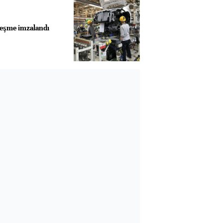
leşme imzalandı