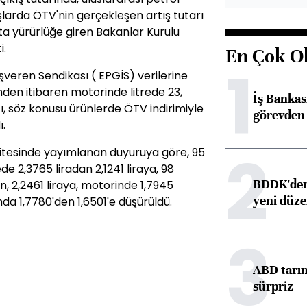
tışlarda ÖTV'nin gerçekleşen artış tutarı
'ta yürürlüğe giren Bakanlar Kurulu
i.
En Çok O
1
İşveren Sendikası ( EPGİS) verilerine
ünden itibaren motorinde litrede 23,
İş Banka
ı, söz konusu ürünlerde ÖTV indirimiyle
görevden 
.
2
 sitesinde yayımlanan duyuruya göre, 95
de 2,3765 liradan 2,1241 liraya, 98
BDDK'den 
n, 2,2461 liraya, motorinde 1,7945
yeni düz
mda 1,7780'den 1,6501'e düşürüldü.
3
ABD tarım
sürpriz