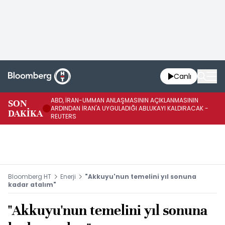
Canlı
ABD, İRAN-UMMAN ANLAŞMASININ AÇIKLANMASININ
AB
SON
ARDINDAN İRAN'A UYGULADIĞI ABLUKAYI KALDIRACAK -
GE
DAKİKA
REUTERS
UY
Bloomberg HT
Enerji
"Akkuyu'nun temelini yıl sonuna
kadar atalım"
"Akkuyu'nun temelini yıl sonuna