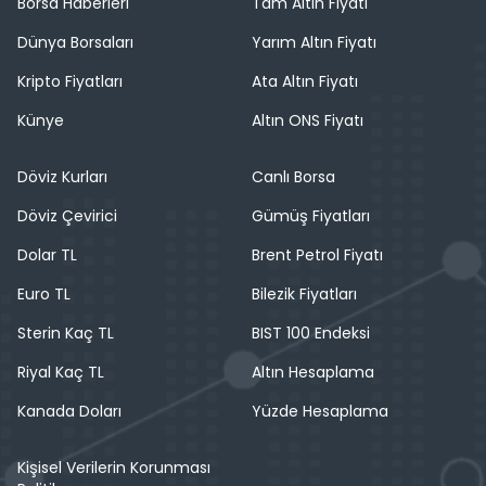
Borsa Haberleri
Tam Altın Fiyatı
Dünya Borsaları
Yarım Altın Fiyatı
Kripto Fiyatları
Ata Altın Fiyatı
Künye
Altın ONS Fiyatı
Döviz Kurları
Canlı Borsa
Döviz Çevirici
Gümüş Fiyatları
Dolar TL
Brent Petrol Fiyatı
Euro TL
Bilezik Fiyatları
Sterin Kaç TL
BIST 100 Endeksi
Riyal Kaç TL
Altın Hesaplama
Kanada Doları
Yüzde Hesaplama
Kişisel Verilerin Korunması