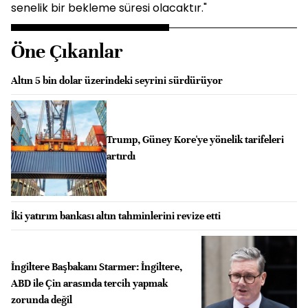
senelik bir bekleme süresi olacaktır."
Öne Çıkanlar
Altın 5 bin dolar üzerindeki seyrini sürdürüyor
Trump, Güney Kore'ye yönelik tarifeleri
artırdı
İki yatırım bankası altın tahminlerini revize etti
İngiltere Başbakanı Starmer: İngiltere,
ABD ile Çin arasında tercih yapmak
zorunda değil