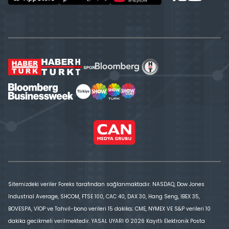
Sitemizdeki veriler Foreks tarafından sağlanmaktadır. NASDAQ, Dow Jones
Industrial Average, SHCOM, FTSE 100, CAC 40, DAX 30, Hang Seng, IBEX 35,
BOVESPA, VİOP ve Tahvil-bono verileri 15 dakika; CME, NYMEX VE S&P verileri 10
dakika gecikmeli verilmektedir. YASAL UYARI © 2026 Kayıtlı Elektronik Posta