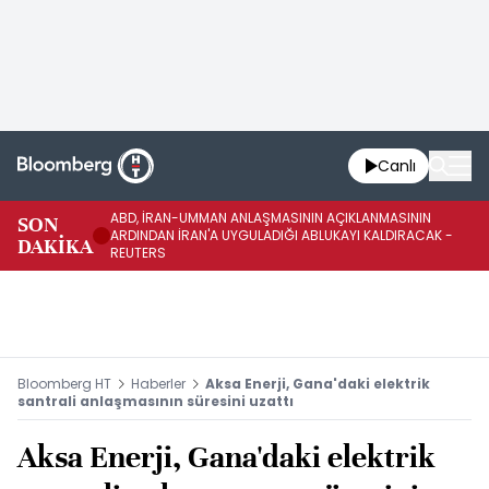
Canlı
ABD, İRAN-UMMAN ANLAŞMASININ AÇIKLANMASININ
AB
SON
ARDINDAN İRAN'A UYGULADIĞI ABLUKAYI KALDIRACAK -
GE
DAKİKA
REUTERS
UY
Bloomberg HT
Haberler
Aksa Enerji, Gana'daki elektrik
santrali anlaşmasının süresini uzattı
Aksa Enerji, Gana'daki elektrik