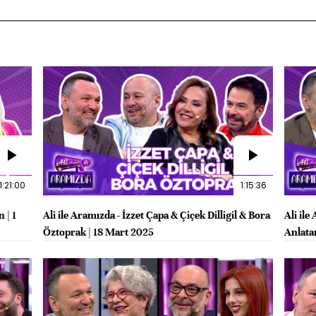
1:21:00
1:15:36
 | 1
Ali ile Aramızda - İzzet Çapa & Çiçek Dilligil & Bora
Ali il
Öztoprak | 18 Mart 2025
Anlata