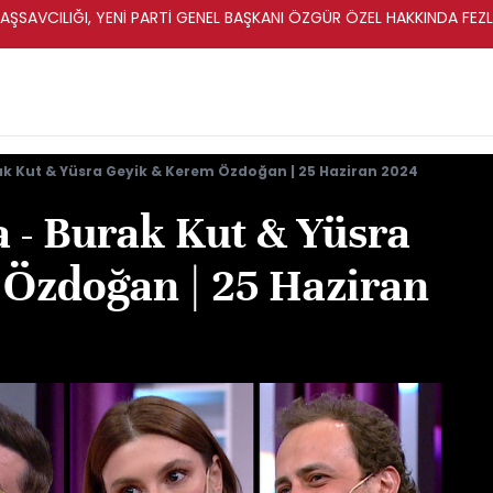
ŞSAVCILIĞI, YENİ PARTİ GENEL BAŞKANI ÖZGÜR ÖZEL HAKKINDA FEZ
İ
rak Kut & Yüsra Geyik & Kerem Özdoğan | 25 Haziran 2024
a - Burak Kut & Yüsra
Özdoğan | 25 Haziran