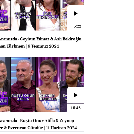
1:15:22
e Aramızda - Ceyhun Yılmaz & Aslı Bekiroğlu
han Türkmen | 9 Temmuz 2024
1:11:46
e Aramızda - Rüştü Onur Atilla & Zeynep
er & Evrencan Gündüz | 11 Haziran 2024