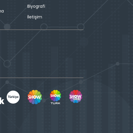
Biyografi
ma
İletişim