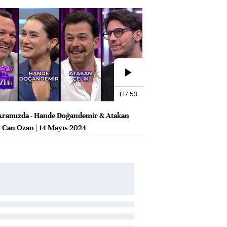
1:17:53
e Aramızda - Hande Doğandemir & Atakan
& Can Ozan | 14 Mayıs 2024