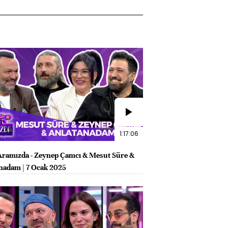
1:17:06
e Aramızda - Zeynep Çamcı & Mesut Süre &
nadam | 7 Ocak 2025