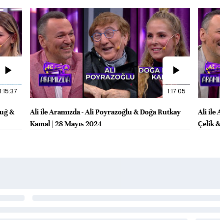
1:15:37
1:17:05
tuğ &
Ali ile Aramızda - Ali Poyrazoğlu & Doğa Rutkay
Ali il
Kamal | 28 Mayıs 2024
Çelik 