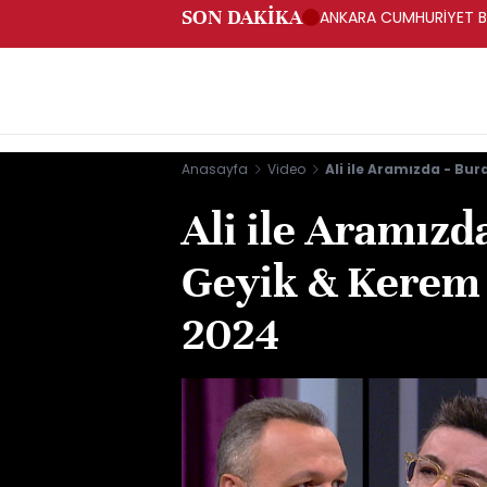
SON DAKİKA
ANKARA CUMHURİYET BA
BAKANLIĞINA GÖNDERD
Anasayfa
Video
Ali ile Aramızda - Bu
Ali ile Aramızd
Geyik & Kerem 
2024