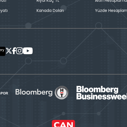
yatı
Riyal Kaç TL
Altın Hesaplama
iyatı
Kanada Doları
Yüzde Hesapla