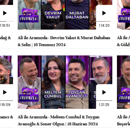
1:16:51
1:14:20
adağ &
Ali ile Aramızda - Devrim Yakut & Murat Daltaban
Ali il
& Selin | 16 Temmuz 2024
& Gök
1:16:09
1:21:25
bancı &
Ali ile Aramızda - Meltem Cumbul & Toygan
Ali il
Avanoğlu & Soner Olgun | 18 Haziran 2024
Beşerl