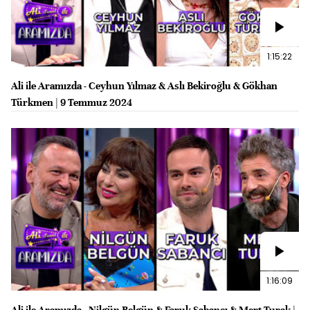
1:15:22
Ali ile Aramızda - Ceyhun Yılmaz & Aslı Bekiroğlu & Gökhan
Türkmen | 9 Temmuz 2024
1:16:09
Ali ile Aramızda - Nilgün Belgün & Faruk Sabancı & Mert Turak |