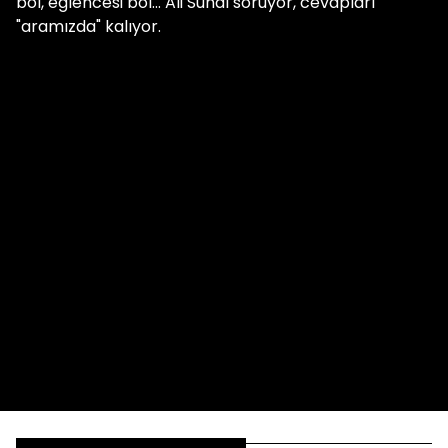
bol, eğlencesi bol... Ali Sunal soruyor, cevapları
"aramızda" kalıyor.