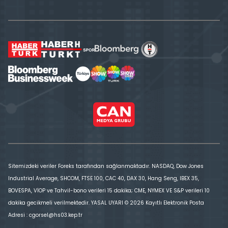
Sitemizdeki veriler Foreks tarafından sağlanmaktadır. NASDAQ, Dow Jones
Industrial Average, SHCOM, FTSE 100, CAC 40, DAX 30, Hang Seng, IBEX 35,
BOVESPA, VİOP ve Tahvil-bono verileri 15 dakika; CME, NYMEX VE S&P verileri 10
dakika gecikmeli verilmektedir. YASAL UYARI © 2026 Kayıtlı Elektronik Posta
Adresi : cgorsel@hs03.kep.tr