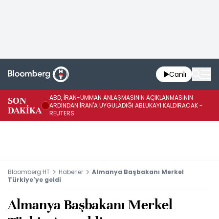
Canlı
ABD, İRAN-UMMAN ANLAŞMASININ AÇIKLANMASININ
AB
SON
ARDINDAN İRAN'A UYGULADIĞI ABLUKAYI KALDIRACAK -
GE
DAKİKA
REUTERS
UY
Bloomberg HT
Haberler
Almanya Başbakanı Merkel
Türkiye'ye geldi
Almanya Başbakanı Merkel