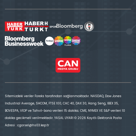
Sitemizdeki veriler Foreks tarafından sağlanmaktadır. NASDAQ, Dow Jones
Industrial Average, SHCOM, FTSE 100, CAC 40, DAX 30, Hang Seng, IBEX 35,
BOVESPA, VİOP ve Tahvil-bono verileri 15 dakika; CME, NYMEX VE S&P verileri 10
dakika gecikmeli verilmektedir. YASAL UYARI © 2026 Kayıtlı Elektronik Posta
Adresi : cgorsel@hs03.kep.tr